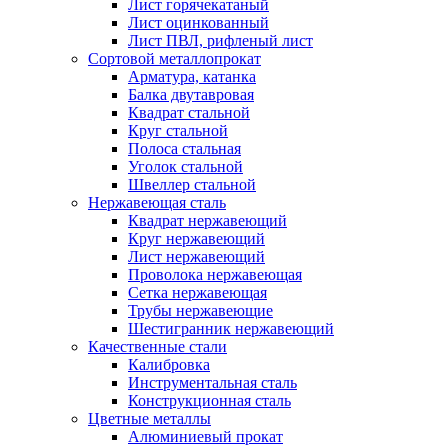
Лист горячекатаный
Лист оцинкованный
Лист ПВЛ, рифленый лист
Сортовой металлопрокат
Арматура, катанка
Балка двутавровая
Квадрат стальной
Круг стальной
Полоса стальная
Уголок стальной
Швеллер стальной
Нержавеющая сталь
Квадрат нержавеющий
Круг нержавеющий
Лист нержавеющий
Проволока нержавеющая
Сетка нержавеющая
Трубы нержавеющие
Шестигранник нержавеющий
Качественные стали
Калибровка
Инструментальная сталь
Конструкционная сталь
Цветные металлы
Алюминиевый прокат