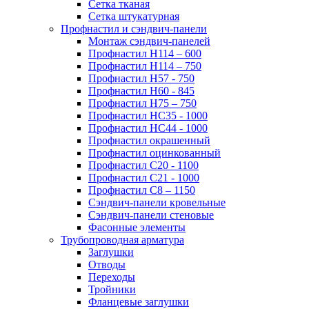
Сетка тканая
Сетка штукатурная
Профнастил и сэндвич-панели
Монтаж сэндвич-панелей
Профнастил Н114 – 600
Профнастил Н114 – 750
Профнастил Н57 - 750
Профнастил Н60 - 845
Профнастил Н75 – 750
Профнастил НС35 - 1000
Профнастил НС44 - 1000
Профнастил окрашенный
Профнастил оцинкованный
Профнастил С20 - 1100
Профнастил С21 - 1000
Профнастил С8 – 1150
Сэндвич-панели кровельные
Сэндвич-панели стеновые
Фасонные элементы
Трубопроводная арматура
Заглушки
Отводы
Переходы
Тройники
Фланцевые заглушки