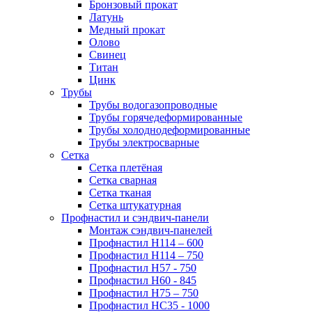
Бронзовый прокат
Латунь
Медный прокат
Олово
Свинец
Титан
Цинк
Трубы
Трубы водогазопроводные
Трубы горячедеформированные
Трубы холоднодеформированные
Трубы электросварные
Сетка
Сетка плетёная
Сетка сварная
Сетка тканая
Сетка штукатурная
Профнастил и сэндвич-панели
Монтаж сэндвич-панелей
Профнастил Н114 – 600
Профнастил Н114 – 750
Профнастил Н57 - 750
Профнастил Н60 - 845
Профнастил Н75 – 750
Профнастил НС35 - 1000