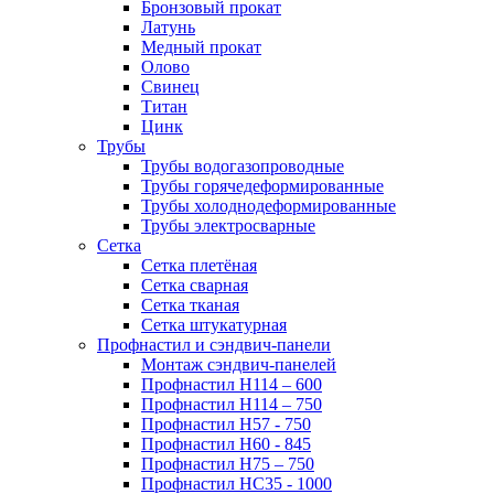
Бронзовый прокат
Латунь
Медный прокат
Олово
Свинец
Титан
Цинк
Трубы
Трубы водогазопроводные
Трубы горячедеформированные
Трубы холоднодеформированные
Трубы электросварные
Сетка
Сетка плетёная
Сетка сварная
Сетка тканая
Сетка штукатурная
Профнастил и сэндвич-панели
Монтаж сэндвич-панелей
Профнастил Н114 – 600
Профнастил Н114 – 750
Профнастил Н57 - 750
Профнастил Н60 - 845
Профнастил Н75 – 750
Профнастил НС35 - 1000