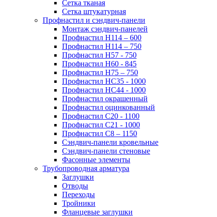
Сетка тканая
Сетка штукатурная
Профнастил и сэндвич-панели
Монтаж сэндвич-панелей
Профнастил Н114 – 600
Профнастил Н114 – 750
Профнастил Н57 - 750
Профнастил Н60 - 845
Профнастил Н75 – 750
Профнастил НС35 - 1000
Профнастил НС44 - 1000
Профнастил окрашенный
Профнастил оцинкованный
Профнастил С20 - 1100
Профнастил С21 - 1000
Профнастил С8 – 1150
Сэндвич-панели кровельные
Сэндвич-панели стеновые
Фасонные элементы
Трубопроводная арматура
Заглушки
Отводы
Переходы
Тройники
Фланцевые заглушки