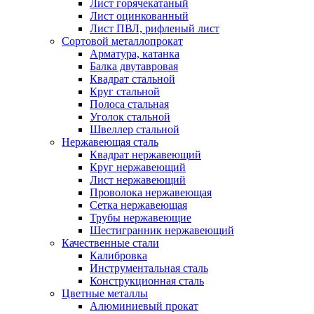
Лист горячекатаный
Лист оцинкованный
Лист ПВЛ, рифленый лист
Сортовой металлопрокат
Арматура, катанка
Балка двутавровая
Квадрат стальной
Круг стальной
Полоса стальная
Уголок стальной
Швеллер стальной
Нержавеющая сталь
Квадрат нержавеющий
Круг нержавеющий
Лист нержавеющий
Проволока нержавеющая
Сетка нержавеющая
Трубы нержавеющие
Шестигранник нержавеющий
Качественные стали
Калибровка
Инструментальная сталь
Конструкционная сталь
Цветные металлы
Алюминиевый прокат