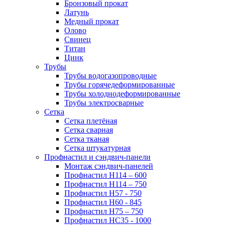
Бронзовый прокат
Латунь
Медный прокат
Олово
Свинец
Титан
Цинк
Трубы
Трубы водогазопроводные
Трубы горячедеформированные
Трубы холоднодеформированные
Трубы электросварные
Сетка
Сетка плетёная
Сетка сварная
Сетка тканая
Сетка штукатурная
Профнастил и сэндвич-панели
Монтаж сэндвич-панелей
Профнастил Н114 – 600
Профнастил Н114 – 750
Профнастил Н57 - 750
Профнастил Н60 - 845
Профнастил Н75 – 750
Профнастил НС35 - 1000