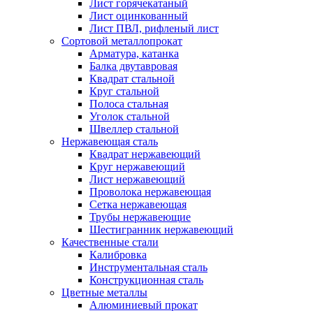
Лист горячекатаный
Лист оцинкованный
Лист ПВЛ, рифленый лист
Сортовой металлопрокат
Арматура, катанка
Балка двутавровая
Квадрат стальной
Круг стальной
Полоса стальная
Уголок стальной
Швеллер стальной
Нержавеющая сталь
Квадрат нержавеющий
Круг нержавеющий
Лист нержавеющий
Проволока нержавеющая
Сетка нержавеющая
Трубы нержавеющие
Шестигранник нержавеющий
Качественные стали
Калибровка
Инструментальная сталь
Конструкционная сталь
Цветные металлы
Алюминиевый прокат