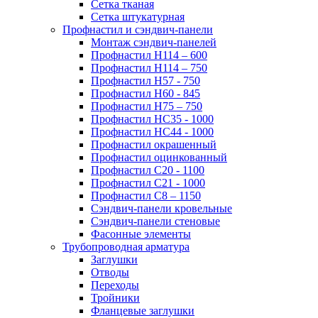
Сетка тканая
Сетка штукатурная
Профнастил и сэндвич-панели
Монтаж сэндвич-панелей
Профнастил Н114 – 600
Профнастил Н114 – 750
Профнастил Н57 - 750
Профнастил Н60 - 845
Профнастил Н75 – 750
Профнастил НС35 - 1000
Профнастил НС44 - 1000
Профнастил окрашенный
Профнастил оцинкованный
Профнастил С20 - 1100
Профнастил С21 - 1000
Профнастил С8 – 1150
Сэндвич-панели кровельные
Сэндвич-панели стеновые
Фасонные элементы
Трубопроводная арматура
Заглушки
Отводы
Переходы
Тройники
Фланцевые заглушки