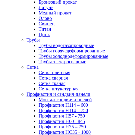
Бронзовый прокат
Латунь
Медный прокат
Олово
Свинец
Титан
Цинк
Трубы
Трубы водогазопроводные
Трубы горячедеформированные
Трубы холоднодеформированные
Трубы электросварные
Сетка
Сетка плетёная
Сетка сварная
Сетка тканая
Сетка штукатурная
Профнастил и сэндвич-панели
Монтаж сэндвич-панелей
Профнастил Н114 – 600
Профнастил Н114 – 750
Профнастил Н57 - 750
Профнастил Н60 - 845
Профнастил Н75 – 750
Профнастил НС35 - 1000