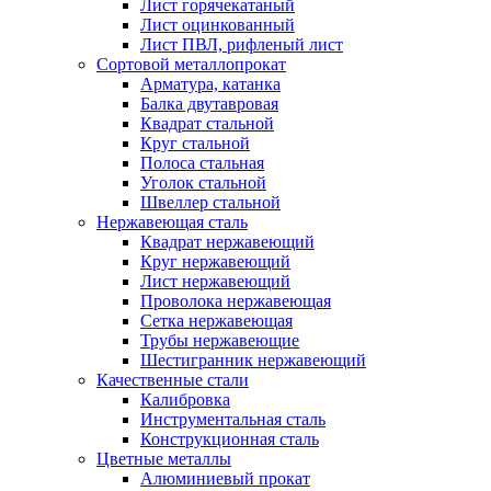
Лист горячекатаный
Лист оцинкованный
Лист ПВЛ, рифленый лист
Сортовой металлопрокат
Арматура, катанка
Балка двутавровая
Квадрат стальной
Круг стальной
Полоса стальная
Уголок стальной
Швеллер стальной
Нержавеющая сталь
Квадрат нержавеющий
Круг нержавеющий
Лист нержавеющий
Проволока нержавеющая
Сетка нержавеющая
Трубы нержавеющие
Шестигранник нержавеющий
Качественные стали
Калибровка
Инструментальная сталь
Конструкционная сталь
Цветные металлы
Алюминиевый прокат