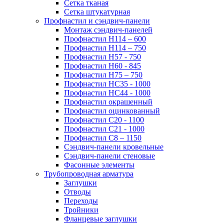
Сетка тканая
Сетка штукатурная
Профнастил и сэндвич-панели
Монтаж сэндвич-панелей
Профнастил Н114 – 600
Профнастил Н114 – 750
Профнастил Н57 - 750
Профнастил Н60 - 845
Профнастил Н75 – 750
Профнастил НС35 - 1000
Профнастил НС44 - 1000
Профнастил окрашенный
Профнастил оцинкованный
Профнастил С20 - 1100
Профнастил С21 - 1000
Профнастил С8 – 1150
Сэндвич-панели кровельные
Сэндвич-панели стеновые
Фасонные элементы
Трубопроводная арматура
Заглушки
Отводы
Переходы
Тройники
Фланцевые заглушки