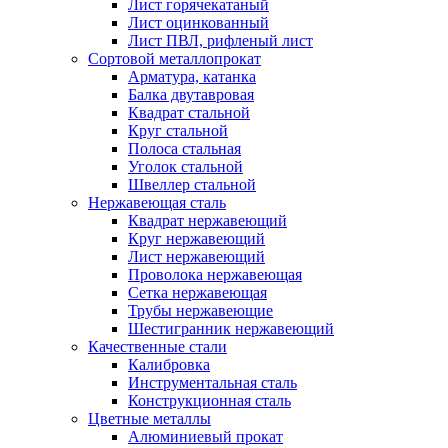
Лист горячекатаный
Лист оцинкованный
Лист ПВЛ, рифленый лист
Сортовой металлопрокат
Арматура, катанка
Балка двутавровая
Квадрат стальной
Круг стальной
Полоса стальная
Уголок стальной
Швеллер стальной
Нержавеющая сталь
Квадрат нержавеющий
Круг нержавеющий
Лист нержавеющий
Проволока нержавеющая
Сетка нержавеющая
Трубы нержавеющие
Шестигранник нержавеющий
Качественные стали
Калибровка
Инструментальная сталь
Конструкционная сталь
Цветные металлы
Алюминиевый прокат