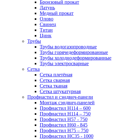
Бронзовый прокат
Латунь
Медный прокат
Олово
Свинец
Титан
Цинк
Трубы
Трубы водогазопроводные
Трубы горячедеформированные
Трубы холоднодеформированные
Трубы электросварные
Сетка
Сетка плетёная
Сетка сварная
Сетка тканая
Сетка штукатурная
Профнастил и сэндвич-панели
Монтаж сэндвич-панелей
Профнастил Н114 – 600
Профнастил Н114 – 750
Профнастил Н57 - 750
Профнастил Н60 - 845
Профнастил Н75 – 750
Профнастил НС35 - 1000