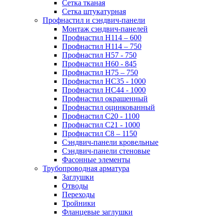
Сетка тканая
Сетка штукатурная
Профнастил и сэндвич-панели
Монтаж сэндвич-панелей
Профнастил Н114 – 600
Профнастил Н114 – 750
Профнастил Н57 - 750
Профнастил Н60 - 845
Профнастил Н75 – 750
Профнастил НС35 - 1000
Профнастил НС44 - 1000
Профнастил окрашенный
Профнастил оцинкованный
Профнастил С20 - 1100
Профнастил С21 - 1000
Профнастил С8 – 1150
Сэндвич-панели кровельные
Сэндвич-панели стеновые
Фасонные элементы
Трубопроводная арматура
Заглушки
Отводы
Переходы
Тройники
Фланцевые заглушки