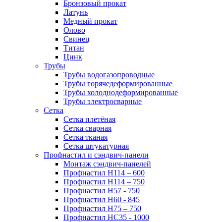
Бронзовый прокат
Латунь
Медный прокат
Олово
Свинец
Титан
Цинк
Трубы
Трубы водогазопроводные
Трубы горячедеформированные
Трубы холоднодеформированные
Трубы электросварные
Сетка
Сетка плетёная
Сетка сварная
Сетка тканая
Сетка штукатурная
Профнастил и сэндвич-панели
Монтаж сэндвич-панелей
Профнастил Н114 – 600
Профнастил Н114 – 750
Профнастил Н57 - 750
Профнастил Н60 - 845
Профнастил Н75 – 750
Профнастил НС35 - 1000