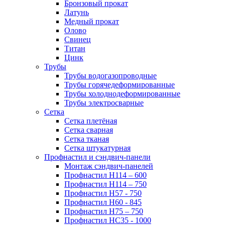
Бронзовый прокат
Латунь
Медный прокат
Олово
Свинец
Титан
Цинк
Трубы
Трубы водогазопроводные
Трубы горячедеформированные
Трубы холоднодеформированные
Трубы электросварные
Сетка
Сетка плетёная
Сетка сварная
Сетка тканая
Сетка штукатурная
Профнастил и сэндвич-панели
Монтаж сэндвич-панелей
Профнастил Н114 – 600
Профнастил Н114 – 750
Профнастил Н57 - 750
Профнастил Н60 - 845
Профнастил Н75 – 750
Профнастил НС35 - 1000