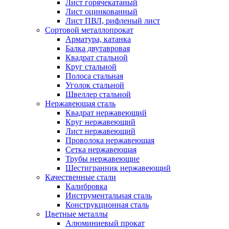
Лист горячекатаный
Лист оцинкованный
Лист ПВЛ, рифленый лист
Сортовой металлопрокат
Арматура, катанка
Балка двутавровая
Квадрат стальной
Круг стальной
Полоса стальная
Уголок стальной
Швеллер стальной
Нержавеющая сталь
Квадрат нержавеющий
Круг нержавеющий
Лист нержавеющий
Проволока нержавеющая
Сетка нержавеющая
Трубы нержавеющие
Шестигранник нержавеющий
Качественные стали
Калибровка
Инструментальная сталь
Конструкционная сталь
Цветные металлы
Алюминиевый прокат