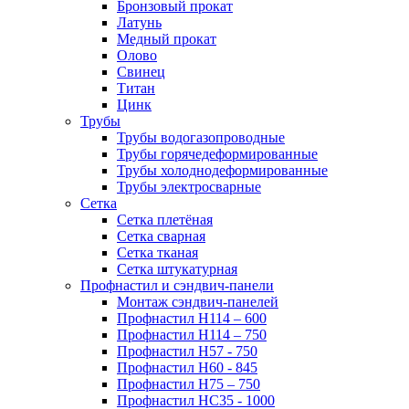
Бронзовый прокат
Латунь
Медный прокат
Олово
Свинец
Титан
Цинк
Трубы
Трубы водогазопроводные
Трубы горячедеформированные
Трубы холоднодеформированные
Трубы электросварные
Сетка
Сетка плетёная
Сетка сварная
Сетка тканая
Сетка штукатурная
Профнастил и сэндвич-панели
Монтаж сэндвич-панелей
Профнастил Н114 – 600
Профнастил Н114 – 750
Профнастил Н57 - 750
Профнастил Н60 - 845
Профнастил Н75 – 750
Профнастил НС35 - 1000