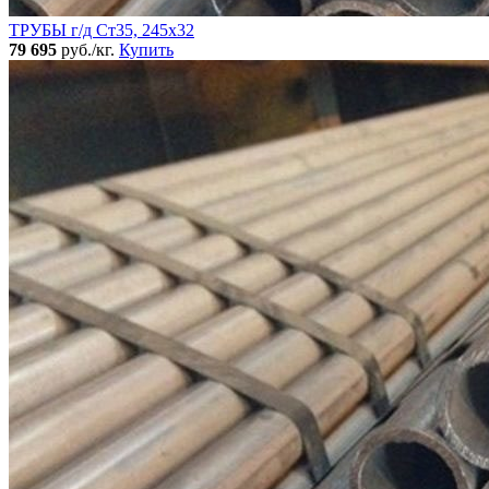
ТРУБЫ г/д Ст35, 245х32
79 695
руб./кг.
Купить