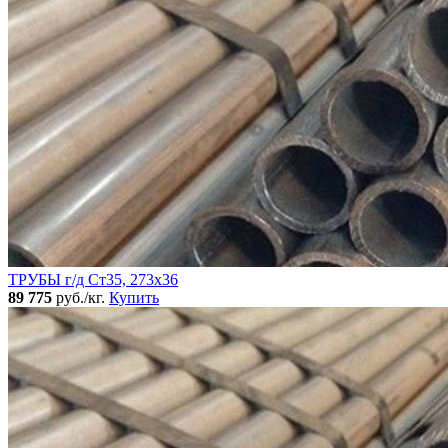
ТРУБЫ г/д Ст35, 273х36
89 775
руб./кг.
Купить