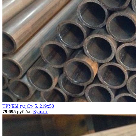
ТРУБЫ г/д Ст45, 219х50
79 695
руб./кг.
Купить