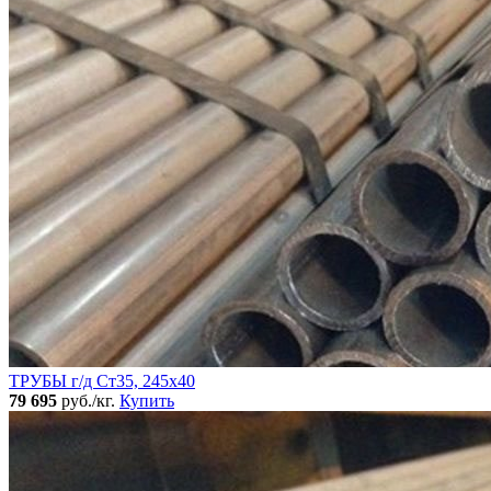
ТРУБЫ г/д Ст35, 245х40
79 695
руб./кг.
Купить