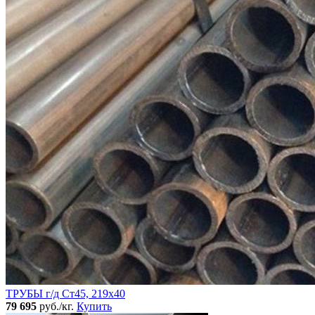
ТРУБЫ г/д Ст45, 219х40
79 695
руб./кг.
Купить