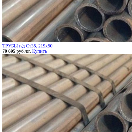
ТРУБЫ г/д Ст35, 219х50
79 695
руб./кг.
Купить