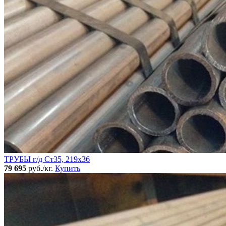
ТРУБЫ г/д Ст35, 219х36
79 695
руб./кг.
Купить