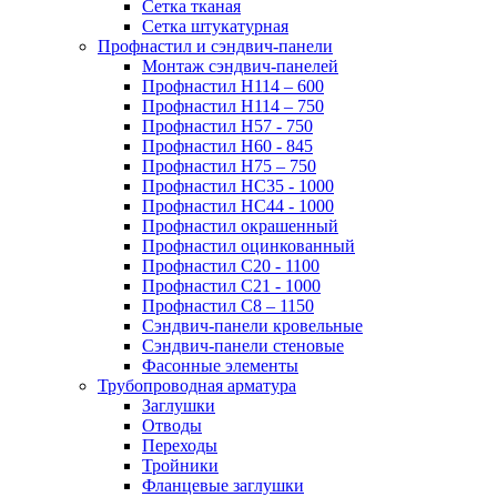
Сетка тканая
Сетка штукатурная
Профнастил и сэндвич-панели
Монтаж сэндвич-панелей
Профнастил Н114 – 600
Профнастил Н114 – 750
Профнастил Н57 - 750
Профнастил Н60 - 845
Профнастил Н75 – 750
Профнастил НС35 - 1000
Профнастил НС44 - 1000
Профнастил окрашенный
Профнастил оцинкованный
Профнастил С20 - 1100
Профнастил С21 - 1000
Профнастил С8 – 1150
Сэндвич-панели кровельные
Сэндвич-панели стеновые
Фасонные элементы
Трубопроводная арматура
Заглушки
Отводы
Переходы
Тройники
Фланцевые заглушки