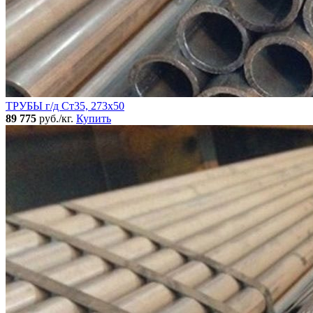
ТРУБЫ г/д Ст35, 273х50
89 775
руб./кг.
Купить