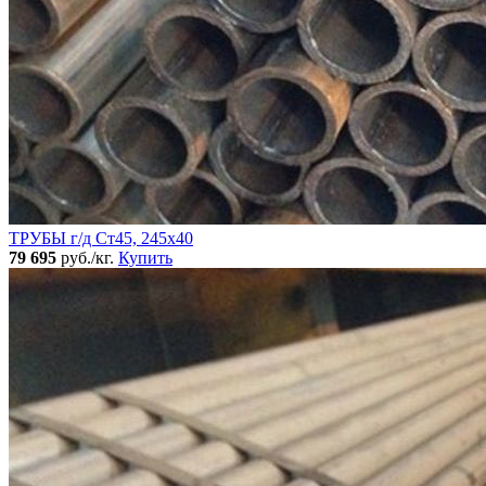
ТРУБЫ г/д Ст45, 245х40
79 695
руб./кг.
Купить