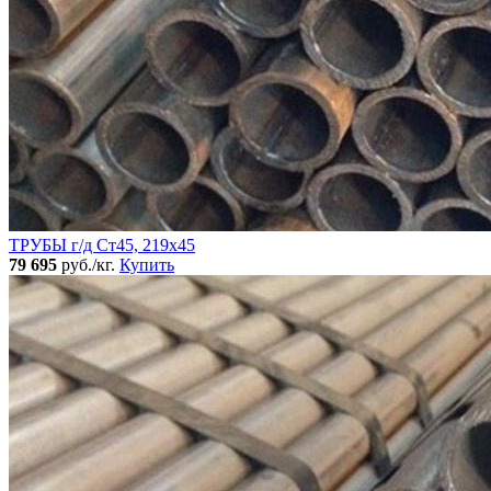
ТРУБЫ г/д Ст45, 219х45
79 695
руб./кг.
Купить