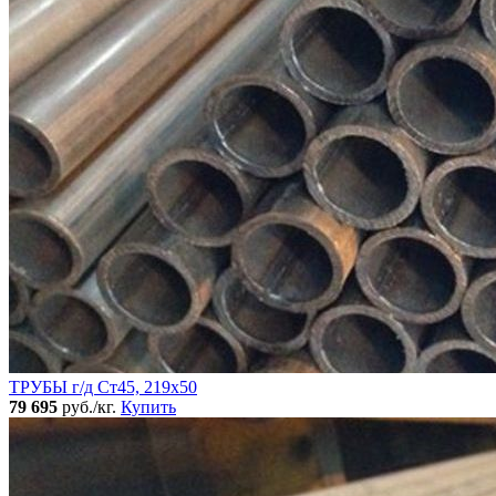
ТРУБЫ г/д Ст45, 219х50
79 695
руб./кг.
Купить