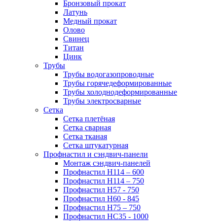
Бронзовый прокат
Латунь
Медный прокат
Олово
Свинец
Титан
Цинк
Трубы
Трубы водогазопроводные
Трубы горячедеформированные
Трубы холоднодеформированные
Трубы электросварные
Сетка
Сетка плетёная
Сетка сварная
Сетка тканая
Сетка штукатурная
Профнастил и сэндвич-панели
Монтаж сэндвич-панелей
Профнастил Н114 – 600
Профнастил Н114 – 750
Профнастил Н57 - 750
Профнастил Н60 - 845
Профнастил Н75 – 750
Профнастил НС35 - 1000