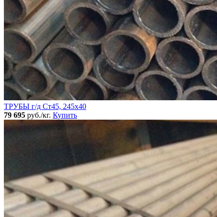
ТРУБЫ г/д Ст45, 245х40
79 695
руб./кг.
Купить