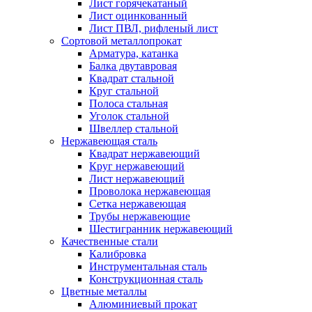
Лист горячекатаный
Лист оцинкованный
Лист ПВЛ, рифленый лист
Сортовой металлопрокат
Арматура, катанка
Балка двутавровая
Квадрат стальной
Круг стальной
Полоса стальная
Уголок стальной
Швеллер стальной
Нержавеющая сталь
Квадрат нержавеющий
Круг нержавеющий
Лист нержавеющий
Проволока нержавеющая
Сетка нержавеющая
Трубы нержавеющие
Шестигранник нержавеющий
Качественные стали
Калибровка
Инструментальная сталь
Конструкционная сталь
Цветные металлы
Алюминиевый прокат