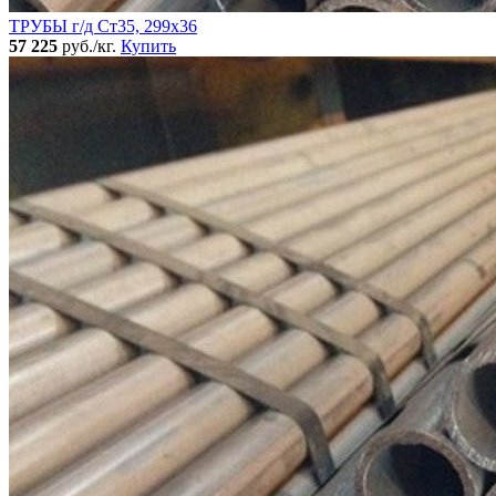
ТРУБЫ г/д Ст35, 299х36
57 225
руб./кг.
Купить