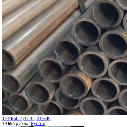
ТРУБЫ г/д Ст45, 219х40
79 695
руб./кг.
Купить