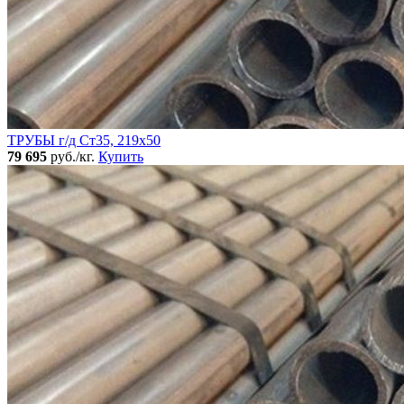
ТРУБЫ г/д Ст35, 219х50
79 695
руб./кг.
Купить