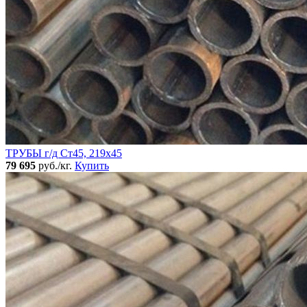
ТРУБЫ г/д Ст45, 219х45
79 695
руб./кг.
Купить