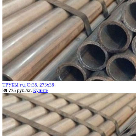
ТРУБЫ г/д Ст35, 273х36
89 775
руб./кг.
Купить