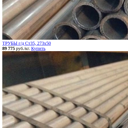
ТРУБЫ г/д Ст35, 273х50
89 775
руб./кг.
Купить