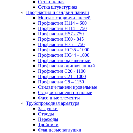
Сетка тканая
Сетка штукатурная
Профнастил и сэндвич-панели
Монтаж сэндвич-панелей
Профнастил Н114 – 600
Профнастил Н114 – 750
Профнастил Н57 - 750
Профнастил Н60 - 845
Профнастил Н75 – 750
Профнастил НС35 - 1000
Профнастил НС44 - 1000
Профнастил окрашенный
Профнастил оцинкованный
Профнастил С20 - 1100
Профнастил С21 - 1000
Профнастил С8 – 1150
Сэндвич-панели кровельные
Сэндвич-панели стеновые
Фасонные элементы
Трубопроводная арматура
Заглушки
Отводы
Переходы
Тройники
Фланцевые заглушки