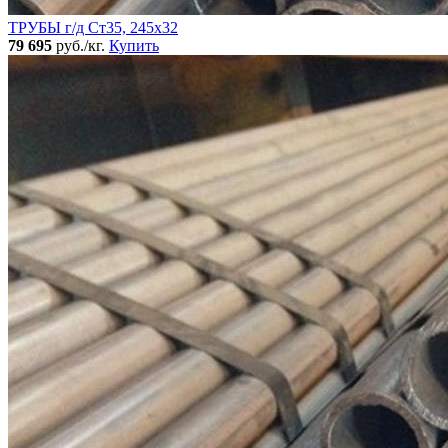
ТРУБЫ г/д Ст35, 245х32
79 695
руб./кг.
Купить