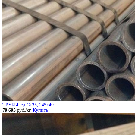
ТРУБЫ г/д Ст35, 245х40
79 695
руб./кг.
Купить