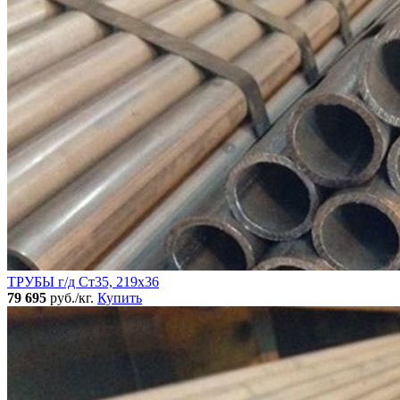
ТРУБЫ г/д Ст35, 219х36
79 695
руб./кг.
Купить