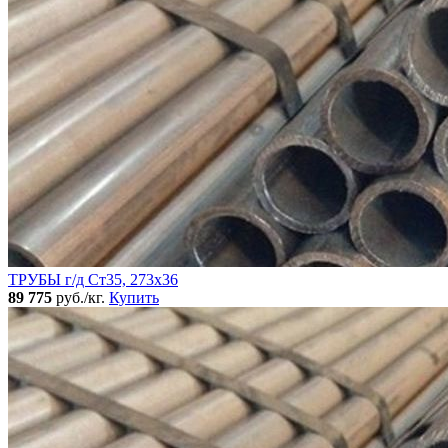
ТРУБЫ г/д Ст35, 273х36
89 775
руб./кг.
Купить