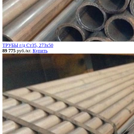
ТРУБЫ г/д Ст35, 273х50
89 775
руб./кг.
Купить