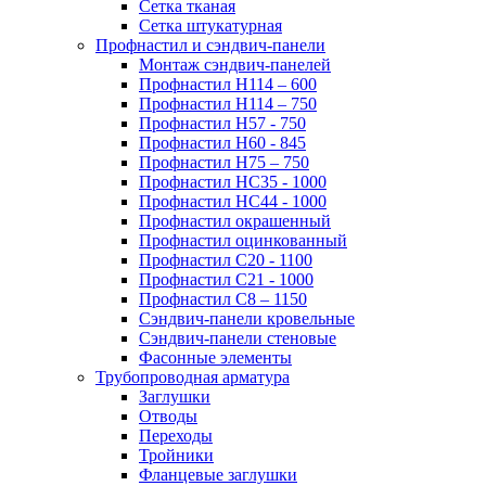
Сетка тканая
Сетка штукатурная
Профнастил и сэндвич-панели
Монтаж сэндвич-панелей
Профнастил Н114 – 600
Профнастил Н114 – 750
Профнастил Н57 - 750
Профнастил Н60 - 845
Профнастил Н75 – 750
Профнастил НС35 - 1000
Профнастил НС44 - 1000
Профнастил окрашенный
Профнастил оцинкованный
Профнастил С20 - 1100
Профнастил С21 - 1000
Профнастил С8 – 1150
Сэндвич-панели кровельные
Сэндвич-панели стеновые
Фасонные элементы
Трубопроводная арматура
Заглушки
Отводы
Переходы
Тройники
Фланцевые заглушки