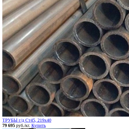
ТРУБЫ г/д Ст45, 219х40
79 695
руб./кг.
Купить