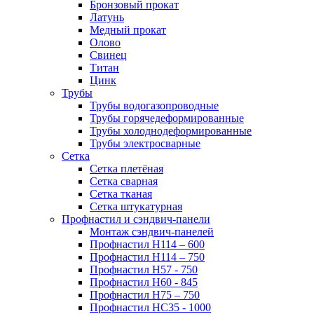
Бронзовый прокат
Латунь
Медный прокат
Олово
Свинец
Титан
Цинк
Трубы
Трубы водогазопроводные
Трубы горячедеформированные
Трубы холоднодеформированные
Трубы электросварные
Сетка
Сетка плетёная
Сетка сварная
Сетка тканая
Сетка штукатурная
Профнастил и сэндвич-панели
Монтаж сэндвич-панелей
Профнастил Н114 – 600
Профнастил Н114 – 750
Профнастил Н57 - 750
Профнастил Н60 - 845
Профнастил Н75 – 750
Профнастил НС35 - 1000