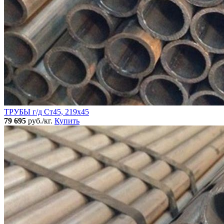
ТРУБЫ г/д Ст45, 219х45
79 695
руб./кг.
Купить