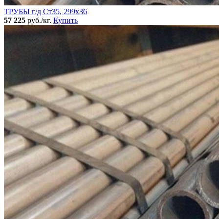
ТРУБЫ г/д Ст35, 299х36
57 225
руб./кг.
Купить