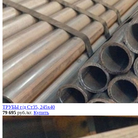
ТРУБЫ г/д Ст35, 245х40
79 695
руб./кг.
Купить