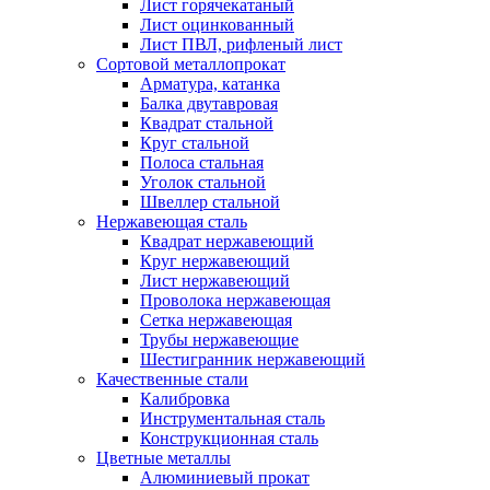
Лист горячекатаный
Лист оцинкованный
Лист ПВЛ, рифленый лист
Сортовой металлопрокат
Арматура, катанка
Балка двутавровая
Квадрат стальной
Круг стальной
Полоса стальная
Уголок стальной
Швеллер стальной
Нержавеющая сталь
Квадрат нержавеющий
Круг нержавеющий
Лист нержавеющий
Проволока нержавеющая
Сетка нержавеющая
Трубы нержавеющие
Шестигранник нержавеющий
Качественные стали
Калибровка
Инструментальная сталь
Конструкционная сталь
Цветные металлы
Алюминиевый прокат