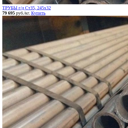
ТРУБЫ г/д Ст35, 245х32
79 695
руб./кг.
Купить