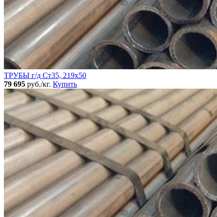
ТРУБЫ г/д Ст35, 219х50
79 695
руб./кг.
Купить