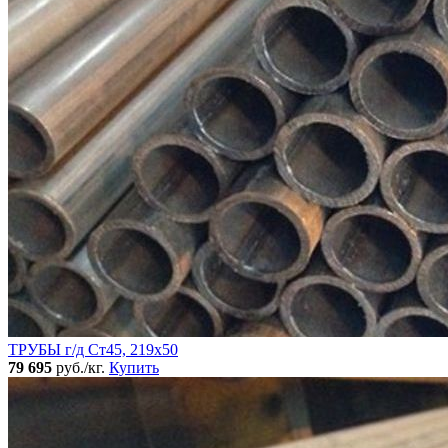
ТРУБЫ г/д Ст45, 219х50
79 695
руб./кг.
Купить