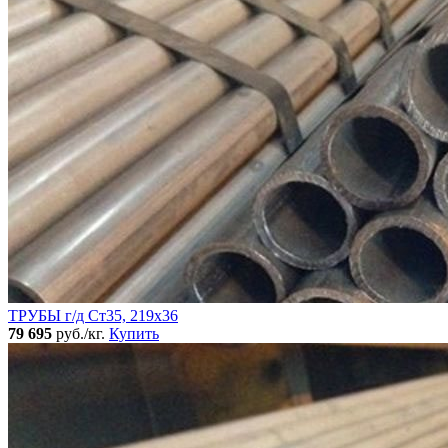
ТРУБЫ г/д Ст35, 219х36
79 695
руб./кг.
Купить