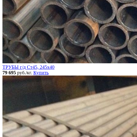
ТРУБЫ г/д Ст45, 245х40
79 695
руб./кг.
Купить