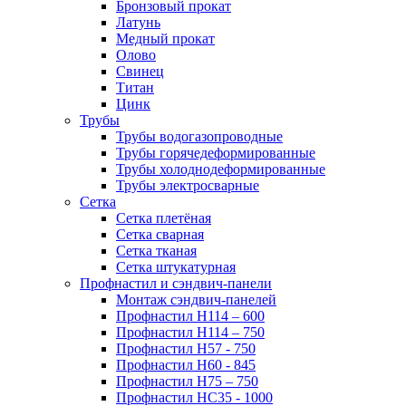
Бронзовый прокат
Латунь
Медный прокат
Олово
Свинец
Титан
Цинк
Трубы
Трубы водогазопроводные
Трубы горячедеформированные
Трубы холоднодеформированные
Трубы электросварные
Сетка
Сетка плетёная
Сетка сварная
Сетка тканая
Сетка штукатурная
Профнастил и сэндвич-панели
Монтаж сэндвич-панелей
Профнастил Н114 – 600
Профнастил Н114 – 750
Профнастил Н57 - 750
Профнастил Н60 - 845
Профнастил Н75 – 750
Профнастил НС35 - 1000