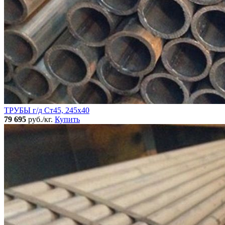
ТРУБЫ г/д Ст45, 245х40
79 695
руб./кг.
Купить