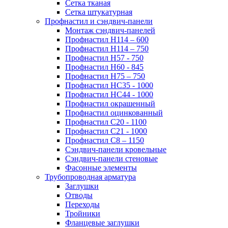
Сетка тканая
Сетка штукатурная
Профнастил и сэндвич-панели
Монтаж сэндвич-панелей
Профнастил Н114 – 600
Профнастил Н114 – 750
Профнастил Н57 - 750
Профнастил Н60 - 845
Профнастил Н75 – 750
Профнастил НС35 - 1000
Профнастил НС44 - 1000
Профнастил окрашенный
Профнастил оцинкованный
Профнастил С20 - 1100
Профнастил С21 - 1000
Профнастил С8 – 1150
Сэндвич-панели кровельные
Сэндвич-панели стеновые
Фасонные элементы
Трубопроводная арматура
Заглушки
Отводы
Переходы
Тройники
Фланцевые заглушки