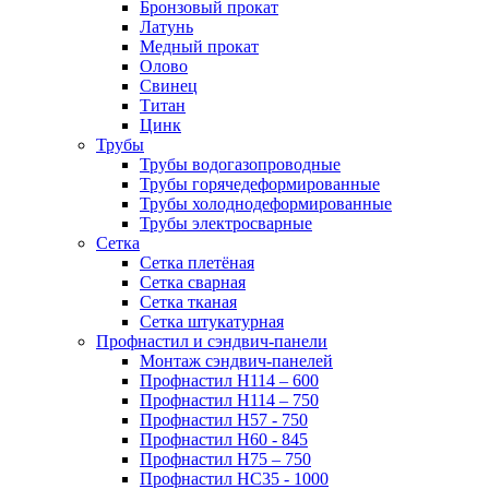
Бронзовый прокат
Латунь
Медный прокат
Олово
Свинец
Титан
Цинк
Трубы
Трубы водогазопроводные
Трубы горячедеформированные
Трубы холоднодеформированные
Трубы электросварные
Сетка
Сетка плетёная
Сетка сварная
Сетка тканая
Сетка штукатурная
Профнастил и сэндвич-панели
Монтаж сэндвич-панелей
Профнастил Н114 – 600
Профнастил Н114 – 750
Профнастил Н57 - 750
Профнастил Н60 - 845
Профнастил Н75 – 750
Профнастил НС35 - 1000