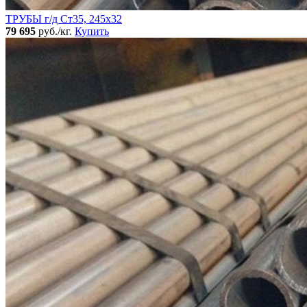
ТРУБЫ г/д Ст35, 245х32
79 695
руб./кг.
Купить