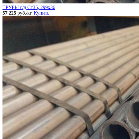
ТРУБЫ г/д Ст35, 299х36
57 225
руб./кг.
Купить