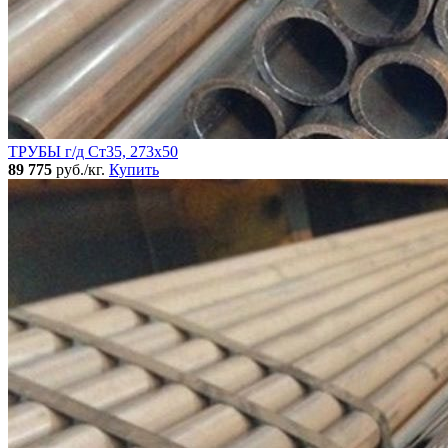
ТРУБЫ г/д Ст35, 273х50
89 775
руб./кг.
Купить