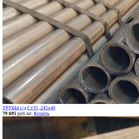
ТРУБЫ г/д Ст35, 245х40
79 695
руб./кг.
Купить