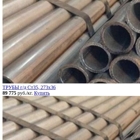
ТРУБЫ г/д Ст35, 273х36
89 775
руб./кг.
Купить