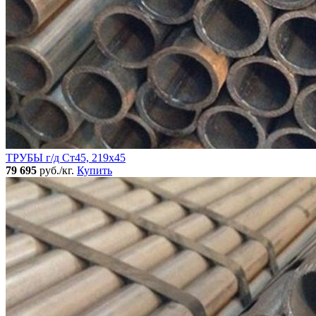
ТРУБЫ г/д Ст45, 219х45
79 695
руб./кг.
Купить