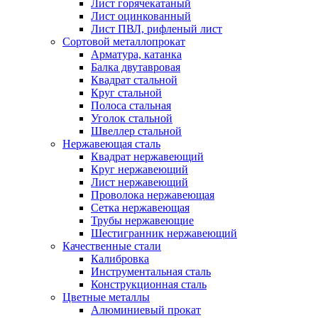
Лист горячекатаный
Лист оцинкованный
Лист ПВЛ, рифленый лист
Сортовой металлопрокат
Арматура, катанка
Балка двутавровая
Квадрат стальной
Круг стальной
Полоса стальная
Уголок стальной
Швеллер стальной
Нержавеющая сталь
Квадрат нержавеющий
Круг нержавеющий
Лист нержавеющий
Проволока нержавеющая
Сетка нержавеющая
Трубы нержавеющие
Шестигранник нержавеющий
Качественные стали
Калибровка
Инструментальная сталь
Конструкционная сталь
Цветные металлы
Алюминиевый прокат