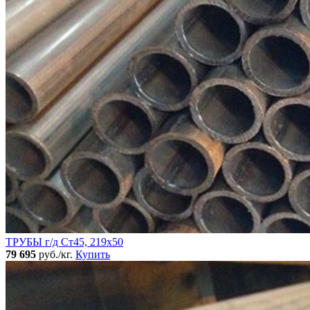
ТРУБЫ г/д Ст45, 219х50
79 695
руб./кг.
Купить