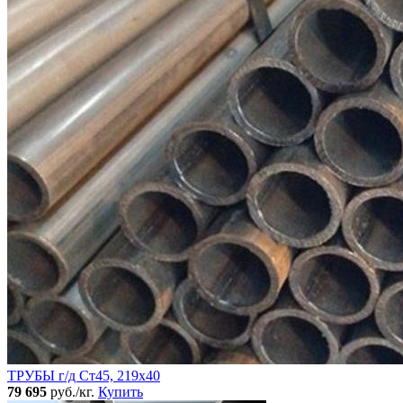
ТРУБЫ г/д Ст45, 219х40
79 695
руб./кг.
Купить