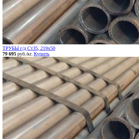
ТРУБЫ г/д Ст35, 219х50
79 695
руб./кг.
Купить