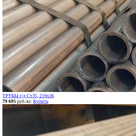
ТРУБЫ г/д Ст35, 219х36
79 695
руб./кг.
Купить