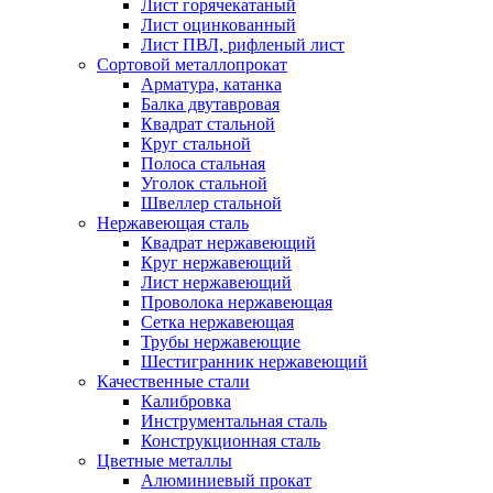
Лист горячекатаный
Лист оцинкованный
Лист ПВЛ, рифленый лист
Сортовой металлопрокат
Арматура, катанка
Балка двутавровая
Квадрат стальной
Круг стальной
Полоса стальная
Уголок стальной
Швеллер стальной
Нержавеющая сталь
Квадрат нержавеющий
Круг нержавеющий
Лист нержавеющий
Проволока нержавеющая
Сетка нержавеющая
Трубы нержавеющие
Шестигранник нержавеющий
Качественные стали
Калибровка
Инструментальная сталь
Конструкционная сталь
Цветные металлы
Алюминиевый прокат