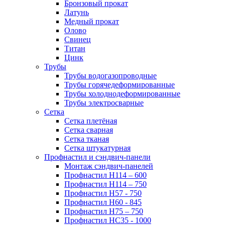
Бронзовый прокат
Латунь
Медный прокат
Олово
Свинец
Титан
Цинк
Трубы
Трубы водогазопроводные
Трубы горячедеформированные
Трубы холоднодеформированные
Трубы электросварные
Сетка
Сетка плетёная
Сетка сварная
Сетка тканая
Сетка штукатурная
Профнастил и сэндвич-панели
Монтаж сэндвич-панелей
Профнастил Н114 – 600
Профнастил Н114 – 750
Профнастил Н57 - 750
Профнастил Н60 - 845
Профнастил Н75 – 750
Профнастил НС35 - 1000