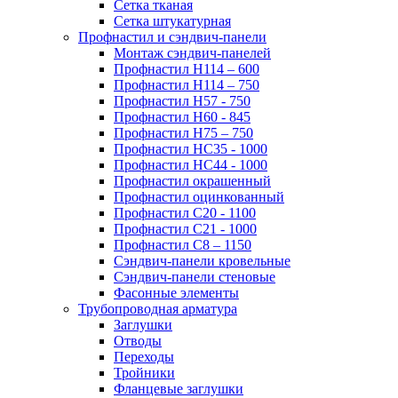
Сетка тканая
Сетка штукатурная
Профнастил и сэндвич-панели
Монтаж сэндвич-панелей
Профнастил Н114 – 600
Профнастил Н114 – 750
Профнастил Н57 - 750
Профнастил Н60 - 845
Профнастил Н75 – 750
Профнастил НС35 - 1000
Профнастил НС44 - 1000
Профнастил окрашенный
Профнастил оцинкованный
Профнастил С20 - 1100
Профнастил С21 - 1000
Профнастил С8 – 1150
Сэндвич-панели кровельные
Сэндвич-панели стеновые
Фасонные элементы
Трубопроводная арматура
Заглушки
Отводы
Переходы
Тройники
Фланцевые заглушки