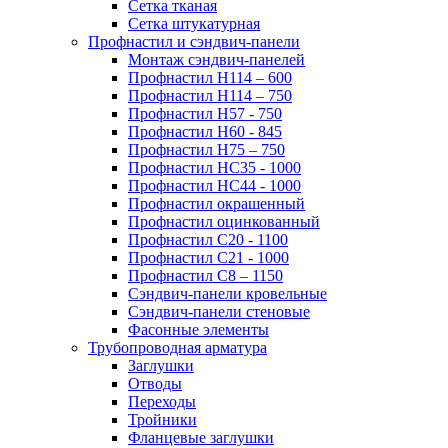
Сетка тканая
Сетка штукатурная
Профнастил и сэндвич-панели
Монтаж сэндвич-панелей
Профнастил Н114 – 600
Профнастил Н114 – 750
Профнастил Н57 - 750
Профнастил Н60 - 845
Профнастил Н75 – 750
Профнастил НС35 - 1000
Профнастил НС44 - 1000
Профнастил окрашенный
Профнастил оцинкованный
Профнастил С20 - 1100
Профнастил С21 - 1000
Профнастил С8 – 1150
Сэндвич-панели кровельные
Сэндвич-панели стеновые
Фасонные элементы
Трубопроводная арматура
Заглушки
Отводы
Переходы
Тройники
Фланцевые заглушки