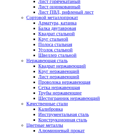
Лист горячекатаный
Лист оцинкованный
Лист ПВЛ, рифленый лист
Сортовой металлопрокат
Арматура, катанка
Балка двутавровая
Квадрат стальной
Круг стальной
Полоса стальная
Уголок стальной
Швеллер стальной
Нержавеющая сталь
Квадрат нержавеющий
Круг нержавеющий
Лист нержавеющий
Проволока нержавеющая
Сетка нержавеющая
Трубы нержавеющие
Шестигранник нержавеющий
Качественные стали
Калибровка
Инструментальная сталь
Конструкционная сталь
Цветные металлы
Алюминиевый прокат