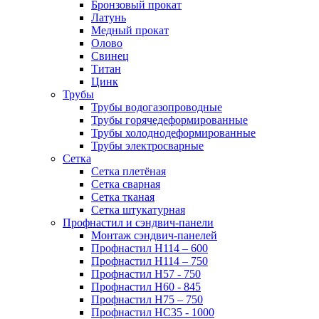
Бронзовый прокат
Латунь
Медный прокат
Олово
Свинец
Титан
Цинк
Трубы
Трубы водогазопроводные
Трубы горячедеформированные
Трубы холоднодеформированные
Трубы электросварные
Сетка
Сетка плетёная
Сетка сварная
Сетка тканая
Сетка штукатурная
Профнастил и сэндвич-панели
Монтаж сэндвич-панелей
Профнастил Н114 – 600
Профнастил Н114 – 750
Профнастил Н57 - 750
Профнастил Н60 - 845
Профнастил Н75 – 750
Профнастил НС35 - 1000