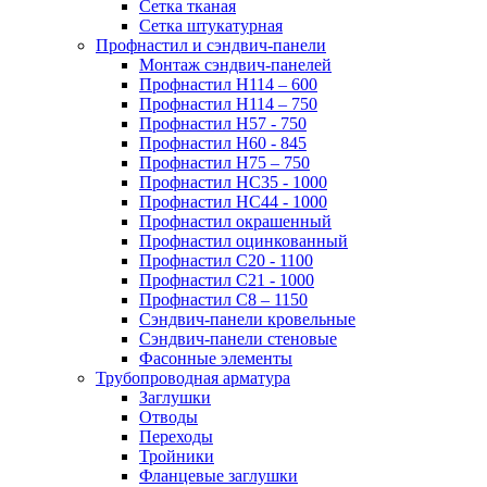
Сетка тканая
Сетка штукатурная
Профнастил и сэндвич-панели
Монтаж сэндвич-панелей
Профнастил Н114 – 600
Профнастил Н114 – 750
Профнастил Н57 - 750
Профнастил Н60 - 845
Профнастил Н75 – 750
Профнастил НС35 - 1000
Профнастил НС44 - 1000
Профнастил окрашенный
Профнастил оцинкованный
Профнастил С20 - 1100
Профнастил С21 - 1000
Профнастил С8 – 1150
Сэндвич-панели кровельные
Сэндвич-панели стеновые
Фасонные элементы
Трубопроводная арматура
Заглушки
Отводы
Переходы
Тройники
Фланцевые заглушки