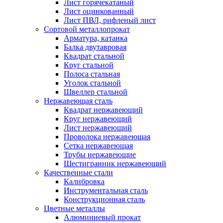
Лист горячекатаный
Лист оцинкованный
Лист ПВЛ, рифленый лист
Сортовой металлопрокат
Арматура, катанка
Балка двутавровая
Квадрат стальной
Круг стальной
Полоса стальная
Уголок стальной
Швеллер стальной
Нержавеющая сталь
Квадрат нержавеющий
Круг нержавеющий
Лист нержавеющий
Проволока нержавеющая
Сетка нержавеющая
Трубы нержавеющие
Шестигранник нержавеющий
Качественные стали
Калибровка
Инструментальная сталь
Конструкционная сталь
Цветные металлы
Алюминиевый прокат