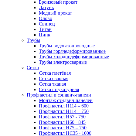
Бронзовый прокат
Латунь
Медный прокат
Олово
Свинец
Титан
Цинк
Трубы
Трубы водогазопроводные
Трубы горячедеформированные
Трубы холоднодеформированные
Трубы электросварные
Сетка
Сетка плетёная
Сетка сварная
Сетка тканая
Сетка штукатурная
Профнастил и сэндвич-панели
Монтаж сэндвич-панелей
Профнастил Н114 – 600
Профнастил Н114 – 750
Профнастил Н57 - 750
Профнастил Н60 - 845
Профнастил Н75 – 750
Профнастил НС35 - 1000