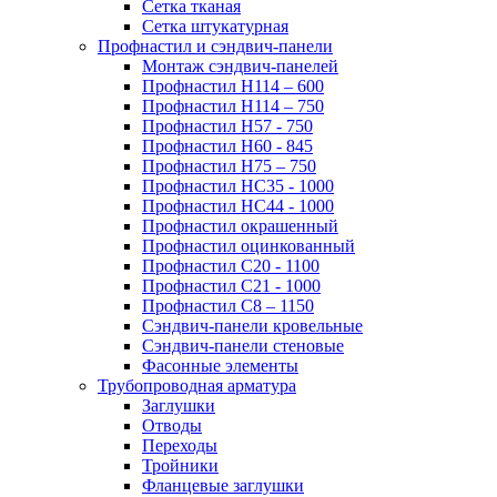
Сетка тканая
Сетка штукатурная
Профнастил и сэндвич-панели
Монтаж сэндвич-панелей
Профнастил Н114 – 600
Профнастил Н114 – 750
Профнастил Н57 - 750
Профнастил Н60 - 845
Профнастил Н75 – 750
Профнастил НС35 - 1000
Профнастил НС44 - 1000
Профнастил окрашенный
Профнастил оцинкованный
Профнастил С20 - 1100
Профнастил С21 - 1000
Профнастил С8 – 1150
Сэндвич-панели кровельные
Сэндвич-панели стеновые
Фасонные элементы
Трубопроводная арматура
Заглушки
Отводы
Переходы
Тройники
Фланцевые заглушки