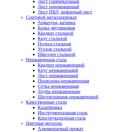
Лист горячекатаный
Лист оцинкованный
Лист ПВЛ, рифленый лист
Сортовой металлопрокат
Арматура, катанка
Балка двутавровая
Квадрат стальной
Круг стальной
Полоса стальная
Уголок стальной
Швеллер стальной
Нержавеющая сталь
Квадрат нержавеющий
Круг нержавеющий
Лист нержавеющий
Проволока нержавеющая
Сетка нержавеющая
Трубы нержавеющие
Шестигранник нержавеющий
Качественные стали
Калибровка
Инструментальная сталь
Конструкционная сталь
Цветные металлы
Алюминиевый прокат