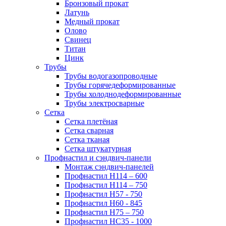
Бронзовый прокат
Латунь
Медный прокат
Олово
Свинец
Титан
Цинк
Трубы
Трубы водогазопроводные
Трубы горячедеформированные
Трубы холоднодеформированные
Трубы электросварные
Сетка
Сетка плетёная
Сетка сварная
Сетка тканая
Сетка штукатурная
Профнастил и сэндвич-панели
Монтаж сэндвич-панелей
Профнастил Н114 – 600
Профнастил Н114 – 750
Профнастил Н57 - 750
Профнастил Н60 - 845
Профнастил Н75 – 750
Профнастил НС35 - 1000