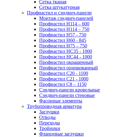
Сетка тканая
Сетка штукатурная
Профнастил и сэндвич-панели
Монтаж сэндвич-панелей
Профнастил Н114 – 600
Профнастил Н114 – 750
Профнастил Н57 - 750
Профнастил Н60 - 845
Профнастил Н75 – 750
Профнастил НС35 - 1000
Профнастил НС44 - 1000
Профнастил окрашенный
Профнастил оцинкованный
Профнастил С20 - 1100
Профнастил С21 - 1000
Профнастил С8 – 1150
Сэндвич-панели кровельные
Сэндвич-панели стеновые
Фасонные элементы
Трубопроводная арматура
Заглушки
Отводы
Переходы
Тройники
Фланцевые заглушки