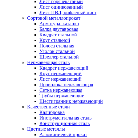
Лист горячекатаный
Лист оцинкованный
Лист ПВЛ, рифленый лист
Сортовой металлопрокат
Арматура, катанка
Балка двутавровая
Квадрат стальной
Круг стальной
Полоса стальная
Уголок стальной
Швеллер стальной
Нержавеющая сталь
Квадрат нержавеющий
Круг нержавеющий
Лист нержавеющий
Проволока нержавеющая
Сетка нержавеющая
Трубы нержавеющие
Шестигранник нержавеющий
Качественные стали
Калибровка
Инструментальная сталь
Конструкционная сталь
Цветные металлы
Алюминиевый прокат