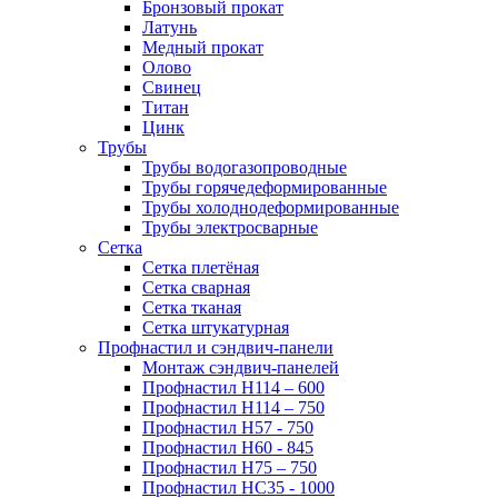
Бронзовый прокат
Латунь
Медный прокат
Олово
Свинец
Титан
Цинк
Трубы
Трубы водогазопроводные
Трубы горячедеформированные
Трубы холоднодеформированные
Трубы электросварные
Сетка
Сетка плетёная
Сетка сварная
Сетка тканая
Сетка штукатурная
Профнастил и сэндвич-панели
Монтаж сэндвич-панелей
Профнастил Н114 – 600
Профнастил Н114 – 750
Профнастил Н57 - 750
Профнастил Н60 - 845
Профнастил Н75 – 750
Профнастил НС35 - 1000