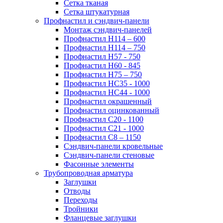
Сетка тканая
Сетка штукатурная
Профнастил и сэндвич-панели
Монтаж сэндвич-панелей
Профнастил Н114 – 600
Профнастил Н114 – 750
Профнастил Н57 - 750
Профнастил Н60 - 845
Профнастил Н75 – 750
Профнастил НС35 - 1000
Профнастил НС44 - 1000
Профнастил окрашенный
Профнастил оцинкованный
Профнастил С20 - 1100
Профнастил С21 - 1000
Профнастил С8 – 1150
Сэндвич-панели кровельные
Сэндвич-панели стеновые
Фасонные элементы
Трубопроводная арматура
Заглушки
Отводы
Переходы
Тройники
Фланцевые заглушки