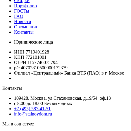
Скидки
Портфолио
ГОСТы
FAQ
Новости
О компании
Контакты
Юридические лица
ИНН 7719401928
КПП 772101001
ОГРН 1157746075794
р/с 40702810500000172379
Филиал «Центральный» Банка ВТБ (ПАО) в г. Москве
Контакты
109428, Москва, ул.Стахановская, д.19/54, оф.13
c 8:00 до 18:00 Без выходных
+7 (495) 587-41-51
info@stalnoydom.ru
Мы в соц.сетях: