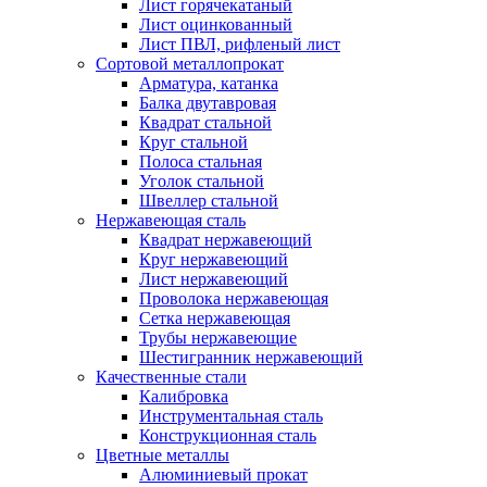
Лист горячекатаный
Лист оцинкованный
Лист ПВЛ, рифленый лист
Сортовой металлопрокат
Арматура, катанка
Балка двутавровая
Квадрат стальной
Круг стальной
Полоса стальная
Уголок стальной
Швеллер стальной
Нержавеющая сталь
Квадрат нержавеющий
Круг нержавеющий
Лист нержавеющий
Проволока нержавеющая
Сетка нержавеющая
Трубы нержавеющие
Шестигранник нержавеющий
Качественные стали
Калибровка
Инструментальная сталь
Конструкционная сталь
Цветные металлы
Алюминиевый прокат