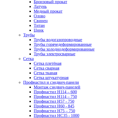
Бронзовый прокат
Латунь
Медный прокат
Олово
Свинец
Титан
Цинк
Трубы
Трубы водогазопроводные
Трубы горячедеформированные
Трубы холоднодеформированные
Трубы электросварные
Сетка
Сетка плетёная
Сетка сварная
Сетка тканая
Сетка штукатурная
Профнастил и сэндвич-панели
Монтаж сэндвич-панелей
Профнастил Н114 – 600
Профнастил Н114 – 750
Профнастил Н57 - 750
Профнастил Н60 - 845
Профнастил Н75 – 750
Профнастил НС35 - 1000