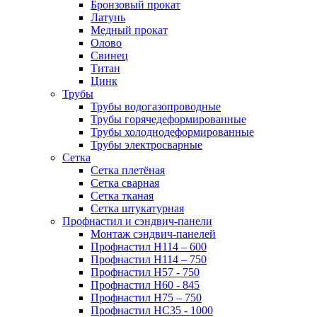
Бронзовый прокат
Латунь
Медный прокат
Олово
Свинец
Титан
Цинк
Трубы
Трубы водогазопроводные
Трубы горячедеформированные
Трубы холоднодеформированные
Трубы электросварные
Сетка
Сетка плетёная
Сетка сварная
Сетка тканая
Сетка штукатурная
Профнастил и сэндвич-панели
Монтаж сэндвич-панелей
Профнастил Н114 – 600
Профнастил Н114 – 750
Профнастил Н57 - 750
Профнастил Н60 - 845
Профнастил Н75 – 750
Профнастил НС35 - 1000