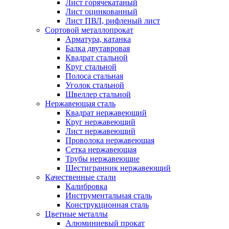
Лист горячекатаный
Лист оцинкованный
Лист ПВЛ, рифленый лист
Сортовой металлопрокат
Арматура, катанка
Балка двутавровая
Квадрат стальной
Круг стальной
Полоса стальная
Уголок стальной
Швеллер стальной
Нержавеющая сталь
Квадрат нержавеющий
Круг нержавеющий
Лист нержавеющий
Проволока нержавеющая
Сетка нержавеющая
Трубы нержавеющие
Шестигранник нержавеющий
Качественные стали
Калибровка
Инструментальная сталь
Конструкционная сталь
Цветные металлы
Алюминиевый прокат