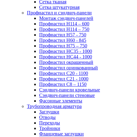
Сетка тканая
Сетка штукатурная
Профнастил и сэндвич-панели
Монтаж сэндвич-панелей
Профнастил Н114 – 600
Профнастил Н114 – 750
Профнастил Н57 - 750
Профнастил Н60 - 845
Профнастил Н75 – 750
Профнастил НС35 - 1000
Профнастил НС44 - 1000
Профнастил окрашенный
Профнастил оцинкованный
Профнастил С20 - 1100
Профнастил С21 - 1000
Профнастил С8 – 1150
Сэндвич-панели кровельные
Сэндвич-панели стеновые
Фасонные элементы
Трубопроводная арматура
Заглушки
Отводы
Переходы
Тройники
Фланцевые заглушки