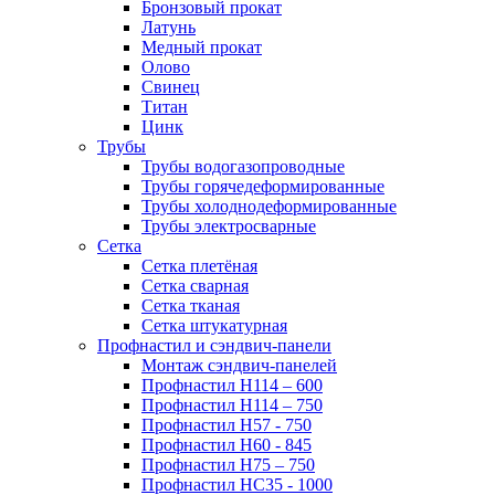
Бронзовый прокат
Латунь
Медный прокат
Олово
Свинец
Титан
Цинк
Трубы
Трубы водогазопроводные
Трубы горячедеформированные
Трубы холоднодеформированные
Трубы электросварные
Сетка
Сетка плетёная
Сетка сварная
Сетка тканая
Сетка штукатурная
Профнастил и сэндвич-панели
Монтаж сэндвич-панелей
Профнастил Н114 – 600
Профнастил Н114 – 750
Профнастил Н57 - 750
Профнастил Н60 - 845
Профнастил Н75 – 750
Профнастил НС35 - 1000