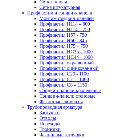
Сетка тканая
Сетка штукатурная
Профнастил и сэндвич-панели
Монтаж сэндвич-панелей
Профнастил Н114 – 600
Профнастил Н114 – 750
Профнастил Н57 - 750
Профнастил Н60 - 845
Профнастил Н75 – 750
Профнастил НС35 - 1000
Профнастил НС44 - 1000
Профнастил окрашенный
Профнастил оцинкованный
Профнастил С20 - 1100
Профнастил С21 - 1000
Профнастил С8 – 1150
Сэндвич-панели кровельные
Сэндвич-панели стеновые
Фасонные элементы
Трубопроводная арматура
Заглушки
Отводы
Переходы
Тройники
Фланцевые заглушки