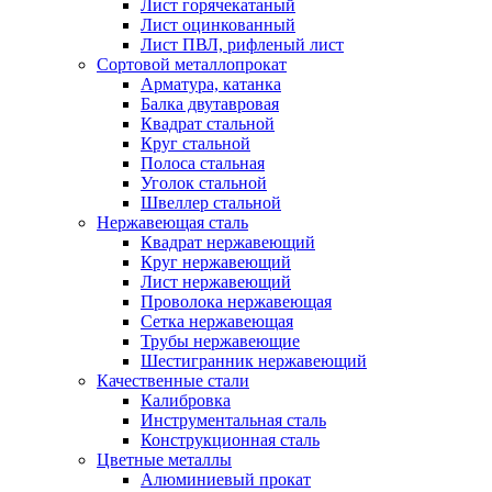
Лист горячекатаный
Лист оцинкованный
Лист ПВЛ, рифленый лист
Сортовой металлопрокат
Арматура, катанка
Балка двутавровая
Квадрат стальной
Круг стальной
Полоса стальная
Уголок стальной
Швеллер стальной
Нержавеющая сталь
Квадрат нержавеющий
Круг нержавеющий
Лист нержавеющий
Проволока нержавеющая
Сетка нержавеющая
Трубы нержавеющие
Шестигранник нержавеющий
Качественные стали
Калибровка
Инструментальная сталь
Конструкционная сталь
Цветные металлы
Алюминиевый прокат