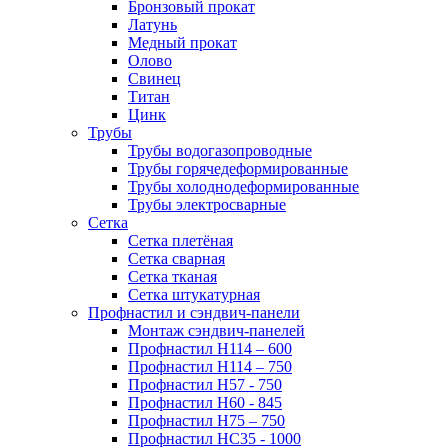
Бронзовый прокат
Латунь
Медный прокат
Олово
Свинец
Титан
Цинк
Трубы
Трубы водогазопроводные
Трубы горячедеформированные
Трубы холоднодеформированные
Трубы электросварные
Сетка
Сетка плетёная
Сетка сварная
Сетка тканая
Сетка штукатурная
Профнастил и сэндвич-панели
Монтаж сэндвич-панелей
Профнастил Н114 – 600
Профнастил Н114 – 750
Профнастил Н57 - 750
Профнастил Н60 - 845
Профнастил Н75 – 750
Профнастил НС35 - 1000