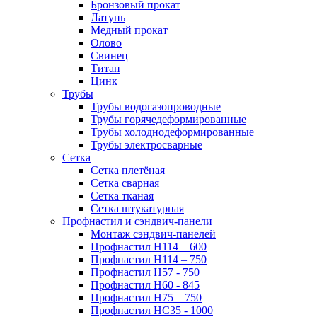
Бронзовый прокат
Латунь
Медный прокат
Олово
Свинец
Титан
Цинк
Трубы
Трубы водогазопроводные
Трубы горячедеформированные
Трубы холоднодеформированные
Трубы электросварные
Сетка
Сетка плетёная
Сетка сварная
Сетка тканая
Сетка штукатурная
Профнастил и сэндвич-панели
Монтаж сэндвич-панелей
Профнастил Н114 – 600
Профнастил Н114 – 750
Профнастил Н57 - 750
Профнастил Н60 - 845
Профнастил Н75 – 750
Профнастил НС35 - 1000