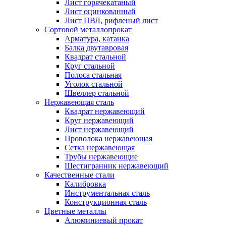
Лист горячекатаный
Лист оцинкованный
Лист ПВЛ, рифленый лист
Сортовой металлопрокат
Арматура, катанка
Балка двутавровая
Квадрат стальной
Круг стальной
Полоса стальная
Уголок стальной
Швеллер стальной
Нержавеющая сталь
Квадрат нержавеющий
Круг нержавеющий
Лист нержавеющий
Проволока нержавеющая
Сетка нержавеющая
Трубы нержавеющие
Шестигранник нержавеющий
Качественные стали
Калибровка
Инструментальная сталь
Конструкционная сталь
Цветные металлы
Алюминиевый прокат