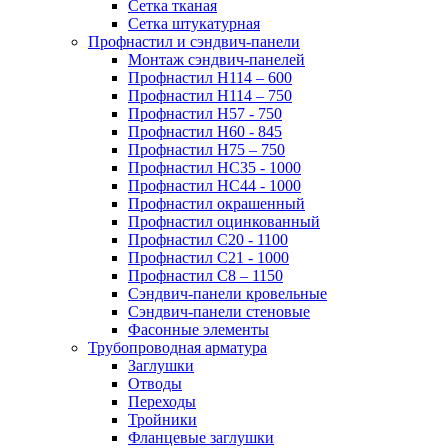
Сетка тканая
Сетка штукатурная
Профнастил и сэндвич-панели
Монтаж сэндвич-панелей
Профнастил Н114 – 600
Профнастил Н114 – 750
Профнастил Н57 - 750
Профнастил Н60 - 845
Профнастил Н75 – 750
Профнастил НС35 - 1000
Профнастил НС44 - 1000
Профнастил окрашенный
Профнастил оцинкованный
Профнастил С20 - 1100
Профнастил С21 - 1000
Профнастил С8 – 1150
Сэндвич-панели кровельные
Сэндвич-панели стеновые
Фасонные элементы
Трубопроводная арматура
Заглушки
Отводы
Переходы
Тройники
Фланцевые заглушки