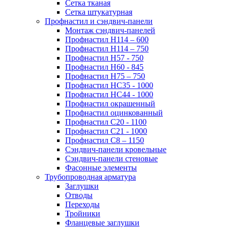
Сетка тканая
Сетка штукатурная
Профнастил и сэндвич-панели
Монтаж сэндвич-панелей
Профнастил Н114 – 600
Профнастил Н114 – 750
Профнастил Н57 - 750
Профнастил Н60 - 845
Профнастил Н75 – 750
Профнастил НС35 - 1000
Профнастил НС44 - 1000
Профнастил окрашенный
Профнастил оцинкованный
Профнастил С20 - 1100
Профнастил С21 - 1000
Профнастил С8 – 1150
Сэндвич-панели кровельные
Сэндвич-панели стеновые
Фасонные элементы
Трубопроводная арматура
Заглушки
Отводы
Переходы
Тройники
Фланцевые заглушки