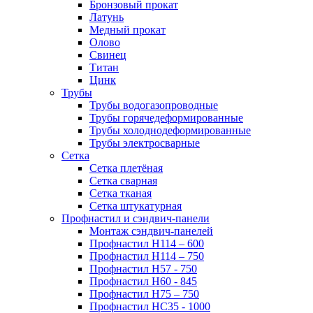
Бронзовый прокат
Латунь
Медный прокат
Олово
Свинец
Титан
Цинк
Трубы
Трубы водогазопроводные
Трубы горячедеформированные
Трубы холоднодеформированные
Трубы электросварные
Сетка
Сетка плетёная
Сетка сварная
Сетка тканая
Сетка штукатурная
Профнастил и сэндвич-панели
Монтаж сэндвич-панелей
Профнастил Н114 – 600
Профнастил Н114 – 750
Профнастил Н57 - 750
Профнастил Н60 - 845
Профнастил Н75 – 750
Профнастил НС35 - 1000