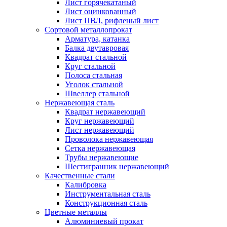
Лист горячекатаный
Лист оцинкованный
Лист ПВЛ, рифленый лист
Сортовой металлопрокат
Арматура, катанка
Балка двутавровая
Квадрат стальной
Круг стальной
Полоса стальная
Уголок стальной
Швеллер стальной
Нержавеющая сталь
Квадрат нержавеющий
Круг нержавеющий
Лист нержавеющий
Проволока нержавеющая
Сетка нержавеющая
Трубы нержавеющие
Шестигранник нержавеющий
Качественные стали
Калибровка
Инструментальная сталь
Конструкционная сталь
Цветные металлы
Алюминиевый прокат