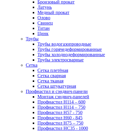
Бронзовый прокат
Латунь
Медный прокат
Олово
Свинец
Титан
Цинк
Трубы
Трубы водогазопроводные
Трубы горячедеформированные
Трубы холоднодеформированные
Трубы электросварные
Сетка
Сетка плетёная
Сетка сварная
Сетка тканая
Сетка штукатурная
Профнастил и сэндвич-панели
Монтаж сэндвич-панелей
Профнастил Н114 – 600
Профнастил Н114 – 750
Профнастил Н57 - 750
Профнастил Н60 - 845
Профнастил Н75 – 750
Профнастил НС35 - 1000