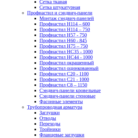
Сетка тканая
Сетка штукатурная
Профнастил и сэндвич-панели
Монтаж сэндвич-панелей
Профнастил Н114 – 600
Профнастил Н114 – 750
Профнастил Н57 - 750
Профнастил Н60 - 845
Профнастил Н75 – 750
Профнастил НС35 - 1000
Профнастил НС44 - 1000
Профнастил окрашенный
Профнастил оцинкованный
Профнастил С20 - 1100
Профнастил С21 - 1000
Профнастил С8 – 1150
Сэндвич-панели кровельные
Сэндвич-панели стеновые
Фасонные элементы
Трубопроводная арматура
Заглушки
Отводы
Переходы
Тройники
Фланцевые заглушки