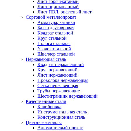
Лист горячекатаный
Лист оцинкованный
Лист ПВЛ, рифленый лист
Сортовой металлопрокат
Арматура, катанка
Балка двутавровая
Квадрат стальной
Круг стальной
Полоса стальная
Уголок стальной
Швеллер стальной
Нержавеющая сталь
Квадрат нержавеющий
Круг нержавеющий
Лист нержавеющий
Проволока нержавеющая
Сетка нержавеющая
Трубы нержавеющие
Шестигранник нержавеющий
Качественные стали
Калибровка
Инструментальная сталь
Конструкционная сталь
Цветные металлы
Алюминиевый прокат