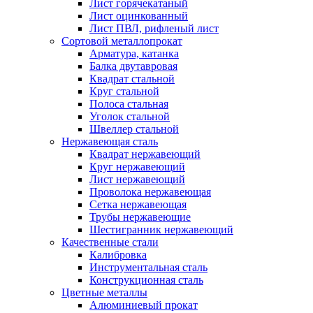
Лист горячекатаный
Лист оцинкованный
Лист ПВЛ, рифленый лист
Сортовой металлопрокат
Арматура, катанка
Балка двутавровая
Квадрат стальной
Круг стальной
Полоса стальная
Уголок стальной
Швеллер стальной
Нержавеющая сталь
Квадрат нержавеющий
Круг нержавеющий
Лист нержавеющий
Проволока нержавеющая
Сетка нержавеющая
Трубы нержавеющие
Шестигранник нержавеющий
Качественные стали
Калибровка
Инструментальная сталь
Конструкционная сталь
Цветные металлы
Алюминиевый прокат