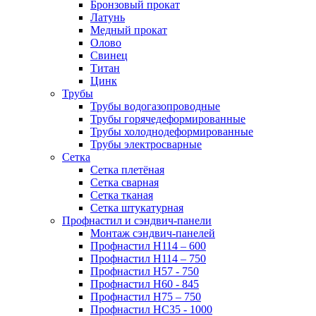
Бронзовый прокат
Латунь
Медный прокат
Олово
Свинец
Титан
Цинк
Трубы
Трубы водогазопроводные
Трубы горячедеформированные
Трубы холоднодеформированные
Трубы электросварные
Сетка
Сетка плетёная
Сетка сварная
Сетка тканая
Сетка штукатурная
Профнастил и сэндвич-панели
Монтаж сэндвич-панелей
Профнастил Н114 – 600
Профнастил Н114 – 750
Профнастил Н57 - 750
Профнастил Н60 - 845
Профнастил Н75 – 750
Профнастил НС35 - 1000