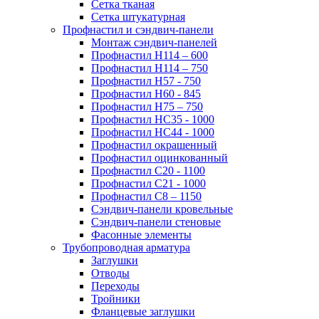
Сетка тканая
Сетка штукатурная
Профнастил и сэндвич-панели
Монтаж сэндвич-панелей
Профнастил Н114 – 600
Профнастил Н114 – 750
Профнастил Н57 - 750
Профнастил Н60 - 845
Профнастил Н75 – 750
Профнастил НС35 - 1000
Профнастил НС44 - 1000
Профнастил окрашенный
Профнастил оцинкованный
Профнастил С20 - 1100
Профнастил С21 - 1000
Профнастил С8 – 1150
Сэндвич-панели кровельные
Сэндвич-панели стеновые
Фасонные элементы
Трубопроводная арматура
Заглушки
Отводы
Переходы
Тройники
Фланцевые заглушки