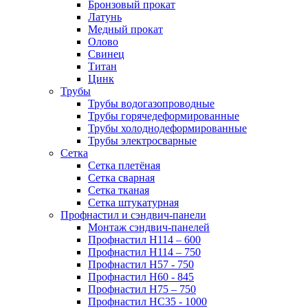
Бронзовый прокат
Латунь
Медный прокат
Олово
Свинец
Титан
Цинк
Трубы
Трубы водогазопроводные
Трубы горячедеформированные
Трубы холоднодеформированные
Трубы электросварные
Сетка
Сетка плетёная
Сетка сварная
Сетка тканая
Сетка штукатурная
Профнастил и сэндвич-панели
Монтаж сэндвич-панелей
Профнастил Н114 – 600
Профнастил Н114 – 750
Профнастил Н57 - 750
Профнастил Н60 - 845
Профнастил Н75 – 750
Профнастил НС35 - 1000