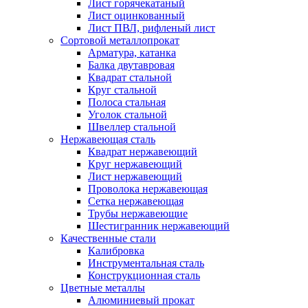
Лист горячекатаный
Лист оцинкованный
Лист ПВЛ, рифленый лист
Сортовой металлопрокат
Арматура, катанка
Балка двутавровая
Квадрат стальной
Круг стальной
Полоса стальная
Уголок стальной
Швеллер стальной
Нержавеющая сталь
Квадрат нержавеющий
Круг нержавеющий
Лист нержавеющий
Проволока нержавеющая
Сетка нержавеющая
Трубы нержавеющие
Шестигранник нержавеющий
Качественные стали
Калибровка
Инструментальная сталь
Конструкционная сталь
Цветные металлы
Алюминиевый прокат