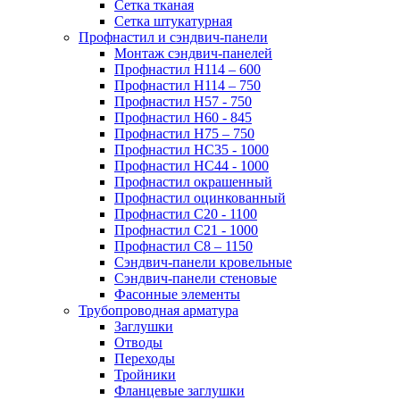
Сетка тканая
Сетка штукатурная
Профнастил и сэндвич-панели
Монтаж сэндвич-панелей
Профнастил Н114 – 600
Профнастил Н114 – 750
Профнастил Н57 - 750
Профнастил Н60 - 845
Профнастил Н75 – 750
Профнастил НС35 - 1000
Профнастил НС44 - 1000
Профнастил окрашенный
Профнастил оцинкованный
Профнастил С20 - 1100
Профнастил С21 - 1000
Профнастил С8 – 1150
Сэндвич-панели кровельные
Сэндвич-панели стеновые
Фасонные элементы
Трубопроводная арматура
Заглушки
Отводы
Переходы
Тройники
Фланцевые заглушки