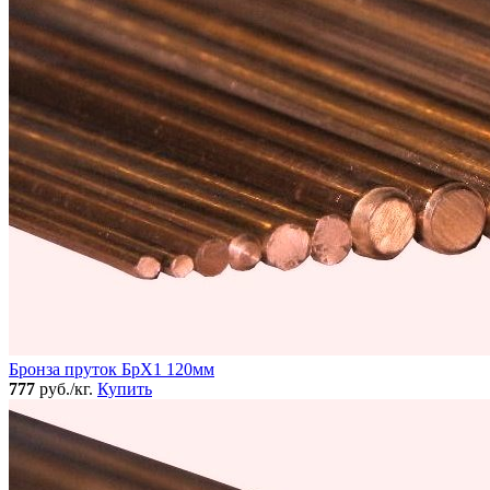
Бронза пруток БрХ1 120мм
777
руб./кг.
Купить