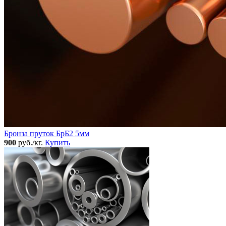
Бронза пруток БрБ2 5мм
900
руб./кг.
Купить