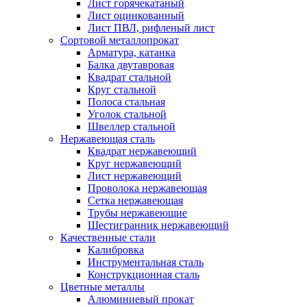
Лист горячекатаный
Лист оцинкованный
Лист ПВЛ, рифленый лист
Сортовой металлопрокат
Арматура, катанка
Балка двутавровая
Квадрат стальной
Круг стальной
Полоса стальная
Уголок стальной
Швеллер стальной
Нержавеющая сталь
Квадрат нержавеющий
Круг нержавеющий
Лист нержавеющий
Проволока нержавеющая
Сетка нержавеющая
Трубы нержавеющие
Шестигранник нержавеющий
Качественные стали
Калибровка
Инструментальная сталь
Конструкционная сталь
Цветные металлы
Алюминиевый прокат