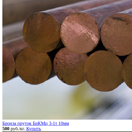
Бронза пруток БрКМц 3-1т 10мм
500
руб./кг.
Купить