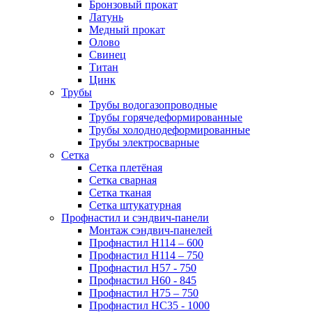
Бронзовый прокат
Латунь
Медный прокат
Олово
Свинец
Титан
Цинк
Трубы
Трубы водогазопроводные
Трубы горячедеформированные
Трубы холоднодеформированные
Трубы электросварные
Сетка
Сетка плетёная
Сетка сварная
Сетка тканая
Сетка штукатурная
Профнастил и сэндвич-панели
Монтаж сэндвич-панелей
Профнастил Н114 – 600
Профнастил Н114 – 750
Профнастил Н57 - 750
Профнастил Н60 - 845
Профнастил Н75 – 750
Профнастил НС35 - 1000