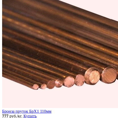
Бронза пруток БрХ1 110мм
777
руб./кг.
Купить