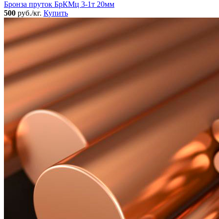
Бронза пруток БрКМц 3-1т 20мм
500
руб./кг.
Купить