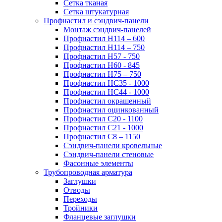
Сетка тканая
Сетка штукатурная
Профнастил и сэндвич-панели
Монтаж сэндвич-панелей
Профнастил Н114 – 600
Профнастил Н114 – 750
Профнастил Н57 - 750
Профнастил Н60 - 845
Профнастил Н75 – 750
Профнастил НС35 - 1000
Профнастил НС44 - 1000
Профнастил окрашенный
Профнастил оцинкованный
Профнастил С20 - 1100
Профнастил С21 - 1000
Профнастил С8 – 1150
Сэндвич-панели кровельные
Сэндвич-панели стеновые
Фасонные элементы
Трубопроводная арматура
Заглушки
Отводы
Переходы
Тройники
Фланцевые заглушки