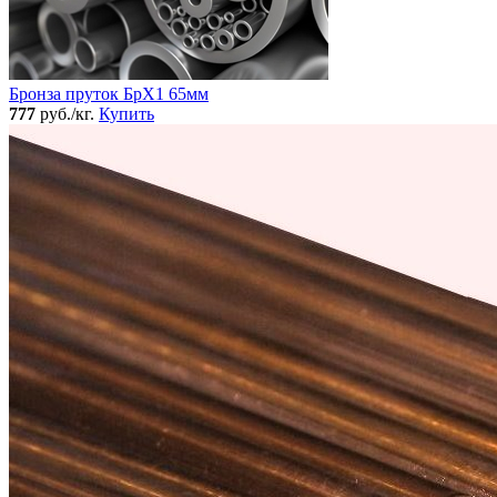
Бронза пруток БрХ1 65мм
777
руб./кг.
Купить