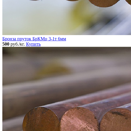
Бронза пруток БрКМц 3-1т 6мм
500
руб./кг.
Купить