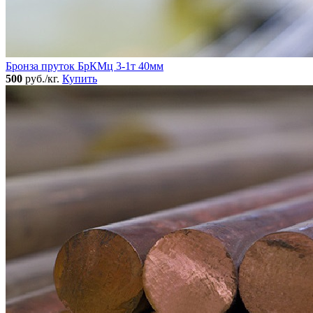
Бронза пруток БрКМц 3-1т 40мм
500
руб./кг.
Купить