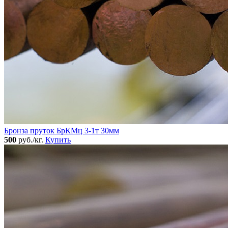
Бронза пруток БрКМц 3-1т 30мм
500
руб./кг.
Купить