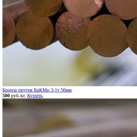
Бронза пруток БрКМц 3-1т 50мм
500
руб./кг.
Купить