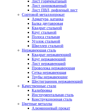
Лист горячекатаный
Лист оцинкованный
Лист ПВЛ, рифленый лист
Сортовой металлопрокат
Арматура, катанка
Балка двутавровая
Квадрат стальной
Круг стальной
Полоса стальная
Уголок стальной
Швеллер стальной
Нержавеющая сталь
Квадрат нержавеющий
Круг нержавеющий
Лист нержавеющий
Проволока нержавеющая
Сетка нержавеющая
Трубы нержавеющие
Шестигранник нержавеющий
Качественные стали
Калибровка
Инструментальная сталь
Конструкционная сталь
Цветные металлы
Алюминиевый прокат