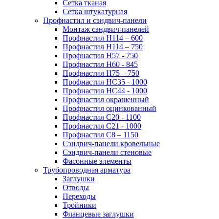
Сетка тканая
Сетка штукатурная
Профнастил и сэндвич-панели
Монтаж сэндвич-панелей
Профнастил Н114 – 600
Профнастил Н114 – 750
Профнастил Н57 - 750
Профнастил Н60 - 845
Профнастил Н75 – 750
Профнастил НС35 - 1000
Профнастил НС44 - 1000
Профнастил окрашенный
Профнастил оцинкованный
Профнастил С20 - 1100
Профнастил С21 - 1000
Профнастил С8 – 1150
Сэндвич-панели кровельные
Сэндвич-панели стеновые
Фасонные элементы
Трубопроводная арматура
Заглушки
Отводы
Переходы
Тройники
Фланцевые заглушки