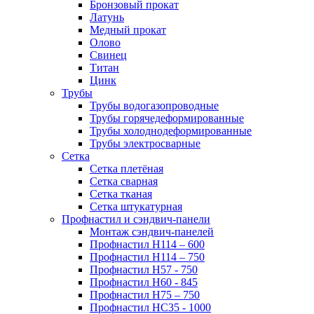
Бронзовый прокат
Латунь
Медный прокат
Олово
Свинец
Титан
Цинк
Трубы
Трубы водогазопроводные
Трубы горячедеформированные
Трубы холоднодеформированные
Трубы электросварные
Сетка
Сетка плетёная
Сетка сварная
Сетка тканая
Сетка штукатурная
Профнастил и сэндвич-панели
Монтаж сэндвич-панелей
Профнастил Н114 – 600
Профнастил Н114 – 750
Профнастил Н57 - 750
Профнастил Н60 - 845
Профнастил Н75 – 750
Профнастил НС35 - 1000