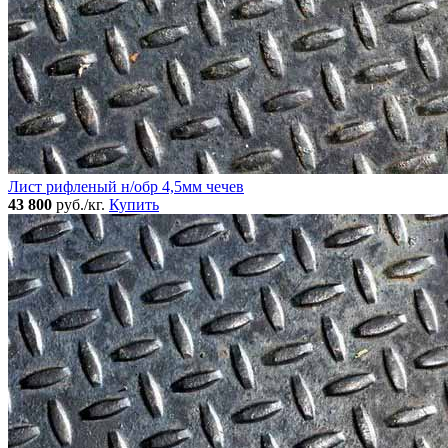
Лист рифленый н/обр 4,5мм чечев
43 800
руб./кг.
Купить