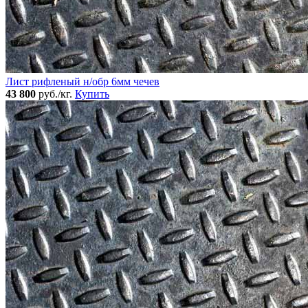
Лист рифленый н/обр 6мм чечев
43 800
руб./кг.
Купить