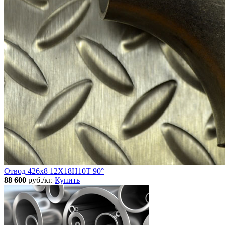
Отвод 426х8 12Х18Н10Т 90°
88 600
руб./кг.
Купить