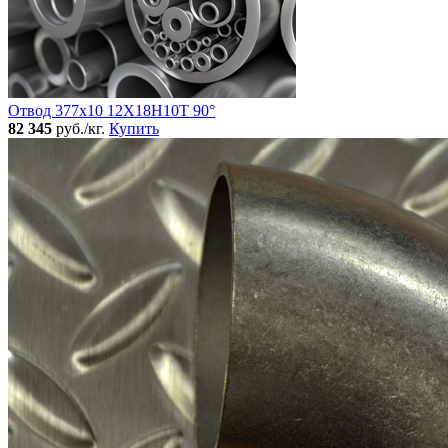
Отвод 377х10 12Х18Н10Т 90°
82 345
руб./кг.
Купить