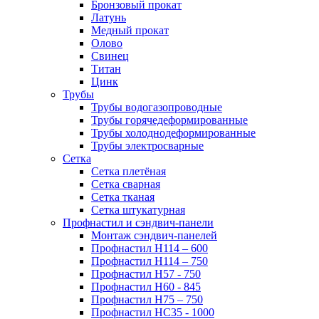
Бронзовый прокат
Латунь
Медный прокат
Олово
Свинец
Титан
Цинк
Трубы
Трубы водогазопроводные
Трубы горячедеформированные
Трубы холоднодеформированные
Трубы электросварные
Сетка
Сетка плетёная
Сетка сварная
Сетка тканая
Сетка штукатурная
Профнастил и сэндвич-панели
Монтаж сэндвич-панелей
Профнастил Н114 – 600
Профнастил Н114 – 750
Профнастил Н57 - 750
Профнастил Н60 - 845
Профнастил Н75 – 750
Профнастил НС35 - 1000