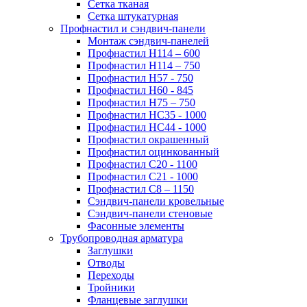
Сетка тканая
Сетка штукатурная
Профнастил и сэндвич-панели
Монтаж сэндвич-панелей
Профнастил Н114 – 600
Профнастил Н114 – 750
Профнастил Н57 - 750
Профнастил Н60 - 845
Профнастил Н75 – 750
Профнастил НС35 - 1000
Профнастил НС44 - 1000
Профнастил окрашенный
Профнастил оцинкованный
Профнастил С20 - 1100
Профнастил С21 - 1000
Профнастил С8 – 1150
Сэндвич-панели кровельные
Сэндвич-панели стеновые
Фасонные элементы
Трубопроводная арматура
Заглушки
Отводы
Переходы
Тройники
Фланцевые заглушки