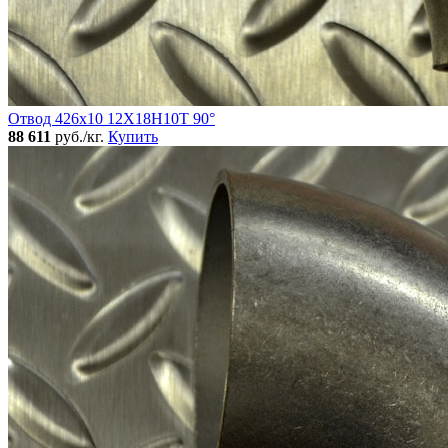
Отвод 426х10 12Х18Н10Т 90°
88 611
руб./кг.
Купить