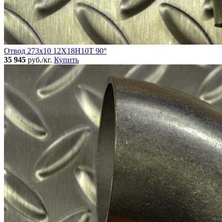
Отвод 273х10 12Х18Н10Т 90°
35 945
руб./кг.
Купить