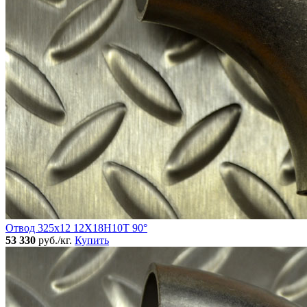
Отвод 325х12 12Х18Н10Т 90°
53 330
руб./кг.
Купить