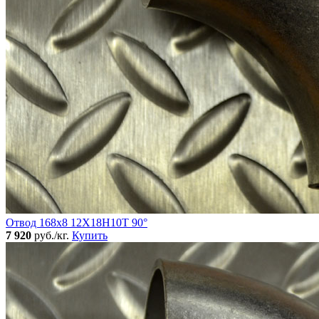
Отвод 168х8 12Х18Н10Т 90°
7 920
руб./кг.
Купить