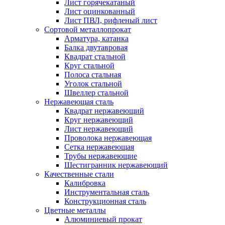
Лист горячекатаный
Лист оцинкованный
Лист ПВЛ, рифленый лист
Сортовой металлопрокат
Арматура, катанка
Балка двутавровая
Квадрат стальной
Круг стальной
Полоса стальная
Уголок стальной
Швеллер стальной
Нержавеющая сталь
Квадрат нержавеющий
Круг нержавеющий
Лист нержавеющий
Проволока нержавеющая
Сетка нержавеющая
Трубы нержавеющие
Шестигранник нержавеющий
Качественные стали
Калибровка
Инструментальная сталь
Конструкционная сталь
Цветные металлы
Алюминиевый прокат