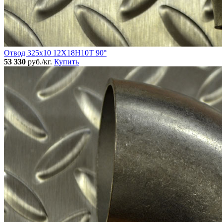
Отвод 325х10 12Х18Н10Т 90°
53 330
руб./кг.
Купить