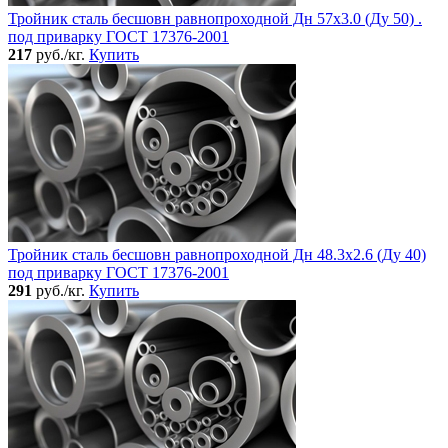
Тройник сталь бесшовн равнопроходной Дн 57х3.0 (Ду 50) .
под приварку ГОСТ 17376-2001
217
руб./кг.
Купить
Тройник сталь бесшовн равнопроходной Дн 48.3х2.6 (Ду 40)
под приварку ГОСТ 17376-2001
291
руб./кг.
Купить