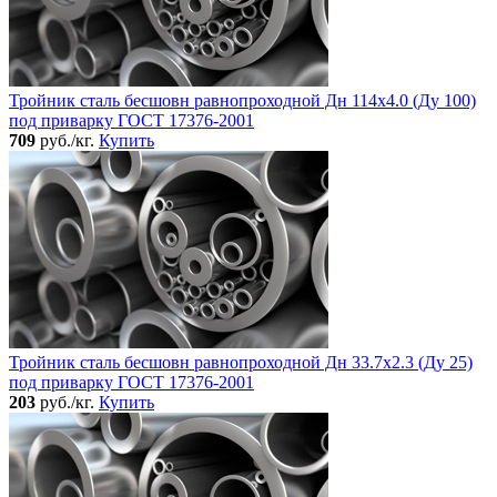
Тройник сталь бесшовн равнопроходной Дн 114х4.0 (Ду 100)
под приварку ГОСТ 17376-2001
709
руб./кг.
Купить
Тройник сталь бесшовн равнопроходной Дн 33.7х2.3 (Ду 25)
под приварку ГОСТ 17376-2001
203
руб./кг.
Купить