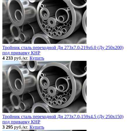
Тройник сталь переходной Дн 273х7.0-219х6.0 (Ду 250х200)
под приварку КНР
4 233
руб./кг.
Купить
Тройник сталь переходной Дн 273х7.0-159х4.5 (Ду 250х150)
под приварку КНР
3 295
руб./кг.
Купить