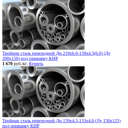
Тройник сталь переходной Дн 219х6.0-159х4.5(6.0) (Ду
200х150) под приварку КНР
1 670
руб./кг.
Купить
Тройник сталь переходной Дн 159х4.5-133х4.0 (Ду 150х125)
под приварку КНР