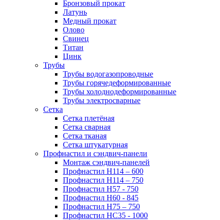
Бронзовый прокат
Латунь
Медный прокат
Олово
Свинец
Титан
Цинк
Трубы
Трубы водогазопроводные
Трубы горячедеформированные
Трубы холоднодеформированные
Трубы электросварные
Сетка
Сетка плетёная
Сетка сварная
Сетка тканая
Сетка штукатурная
Профнастил и сэндвич-панели
Монтаж сэндвич-панелей
Профнастил Н114 – 600
Профнастил Н114 – 750
Профнастил Н57 - 750
Профнастил Н60 - 845
Профнастил Н75 – 750
Профнастил НС35 - 1000