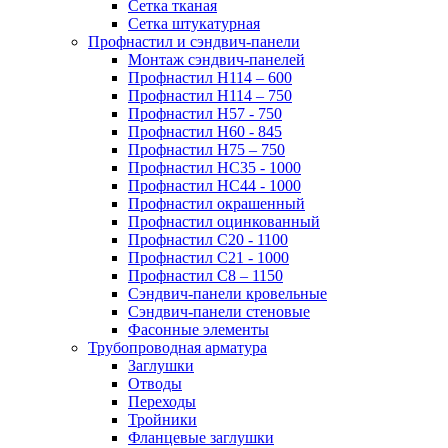
Сетка тканая
Сетка штукатурная
Профнастил и сэндвич-панели
Монтаж сэндвич-панелей
Профнастил Н114 – 600
Профнастил Н114 – 750
Профнастил Н57 - 750
Профнастил Н60 - 845
Профнастил Н75 – 750
Профнастил НС35 - 1000
Профнастил НС44 - 1000
Профнастил окрашенный
Профнастил оцинкованный
Профнастил С20 - 1100
Профнастил С21 - 1000
Профнастил С8 – 1150
Сэндвич-панели кровельные
Сэндвич-панели стеновые
Фасонные элементы
Трубопроводная арматура
Заглушки
Отводы
Переходы
Тройники
Фланцевые заглушки