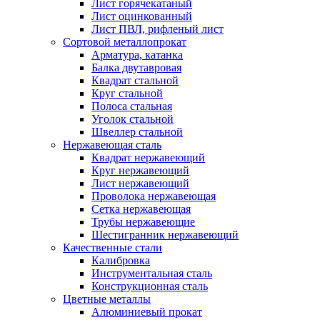
Лист горячекатаный
Лист оцинкованный
Лист ПВЛ, рифленый лист
Сортовой металлопрокат
Арматура, катанка
Балка двутавровая
Квадрат стальной
Круг стальной
Полоса стальная
Уголок стальной
Швеллер стальной
Нержавеющая сталь
Квадрат нержавеющий
Круг нержавеющий
Лист нержавеющий
Проволока нержавеющая
Сетка нержавеющая
Трубы нержавеющие
Шестигранник нержавеющий
Качественные стали
Калибровка
Инструментальная сталь
Конструкционная сталь
Цветные металлы
Алюминиевый прокат