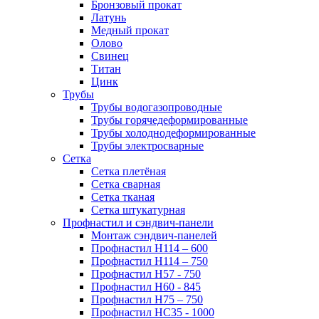
Бронзовый прокат
Латунь
Медный прокат
Олово
Свинец
Титан
Цинк
Трубы
Трубы водогазопроводные
Трубы горячедеформированные
Трубы холоднодеформированные
Трубы электросварные
Сетка
Сетка плетёная
Сетка сварная
Сетка тканая
Сетка штукатурная
Профнастил и сэндвич-панели
Монтаж сэндвич-панелей
Профнастил Н114 – 600
Профнастил Н114 – 750
Профнастил Н57 - 750
Профнастил Н60 - 845
Профнастил Н75 – 750
Профнастил НС35 - 1000