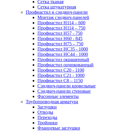
Сетка тканая
Сетка штукатурная
Профнастил и сэндвич-панели
Монтаж сэндвич-панелей
Профнастил Н114 – 600
Профнастил Н114 – 750
Профнастил Н57 - 750
Профнастил Н60 - 845
Профнастил Н75 – 750
Профнастил НС35 - 1000
Профнастил НС44 - 1000
Профнастил окрашенный
Профнастил оцинкованный
Профнастил С20 - 1100
Профнастил С21 - 1000
Профнастил С8 – 1150
Сэндвич-панели кровельные
Сэндвич-панели стеновые
Фасонные элементы
Трубопроводная арматура
Заглушки
Отводы
Переходы
Тройники
Фланцевые заглушки