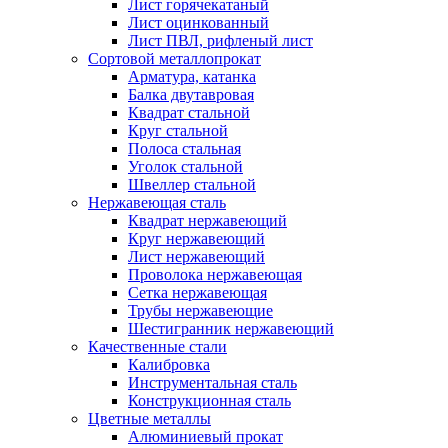
Лист горячекатаный
Лист оцинкованный
Лист ПВЛ, рифленый лист
Сортовой металлопрокат
Арматура, катанка
Балка двутавровая
Квадрат стальной
Круг стальной
Полоса стальная
Уголок стальной
Швеллер стальной
Нержавеющая сталь
Квадрат нержавеющий
Круг нержавеющий
Лист нержавеющий
Проволока нержавеющая
Сетка нержавеющая
Трубы нержавеющие
Шестигранник нержавеющий
Качественные стали
Калибровка
Инструментальная сталь
Конструкционная сталь
Цветные металлы
Алюминиевый прокат