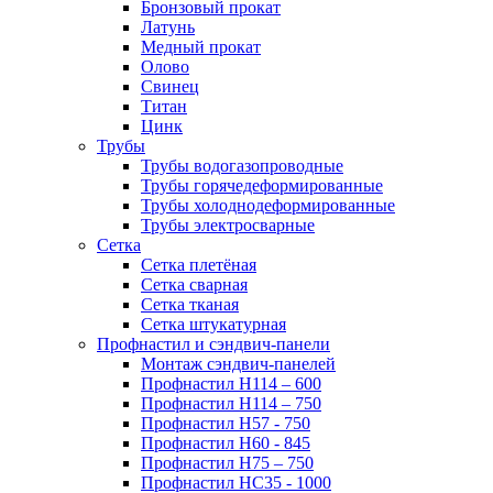
Бронзовый прокат
Латунь
Медный прокат
Олово
Свинец
Титан
Цинк
Трубы
Трубы водогазопроводные
Трубы горячедеформированные
Трубы холоднодеформированные
Трубы электросварные
Сетка
Сетка плетёная
Сетка сварная
Сетка тканая
Сетка штукатурная
Профнастил и сэндвич-панели
Монтаж сэндвич-панелей
Профнастил Н114 – 600
Профнастил Н114 – 750
Профнастил Н57 - 750
Профнастил Н60 - 845
Профнастил Н75 – 750
Профнастил НС35 - 1000