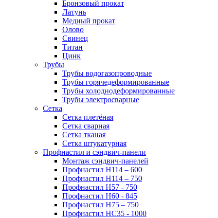
Бронзовый прокат
Латунь
Медный прокат
Олово
Свинец
Титан
Цинк
Трубы
Трубы водогазопроводные
Трубы горячедеформированные
Трубы холоднодеформированные
Трубы электросварные
Сетка
Сетка плетёная
Сетка сварная
Сетка тканая
Сетка штукатурная
Профнастил и сэндвич-панели
Монтаж сэндвич-панелей
Профнастил Н114 – 600
Профнастил Н114 – 750
Профнастил Н57 - 750
Профнастил Н60 - 845
Профнастил Н75 – 750
Профнастил НС35 - 1000