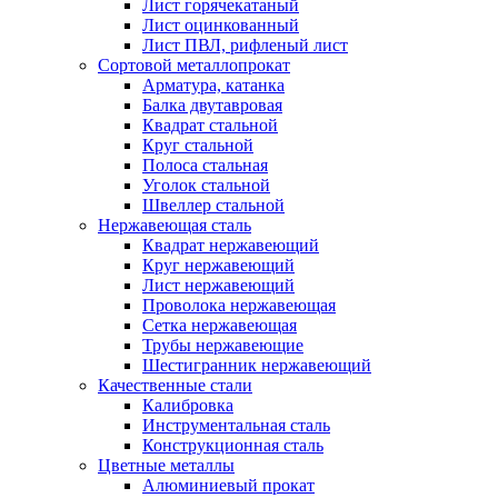
Лист горячекатаный
Лист оцинкованный
Лист ПВЛ, рифленый лист
Сортовой металлопрокат
Арматура, катанка
Балка двутавровая
Квадрат стальной
Круг стальной
Полоса стальная
Уголок стальной
Швеллер стальной
Нержавеющая сталь
Квадрат нержавеющий
Круг нержавеющий
Лист нержавеющий
Проволока нержавеющая
Сетка нержавеющая
Трубы нержавеющие
Шестигранник нержавеющий
Качественные стали
Калибровка
Инструментальная сталь
Конструкционная сталь
Цветные металлы
Алюминиевый прокат