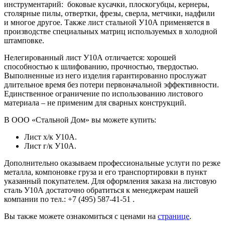
инструментарий: боковые кусачки, плоскогубцы, кернеры,
столярные пилы, отвертки, фрезы, сверла, метчики, надфили
и многое другое. Также лист стальной У10А применяется в
производстве специальных матриц используемых в холодной
штамповке.
Нелегированный лист У10А отличается: хорошей
способностью к шлифованию, прочностью, твердостью.
Выполненные из него изделия гарантированно прослужат
длительное время без потери первоначальной эффективности.
Единственное ограничение по использованию листового
материала – не применим для сварных конструкций.
В ООО «Стальной Дом» вы можете купить:
Лист х/к У10А.
Лист г/к У10А.
Дополнительно оказываем профессиональные услуги по резке
металла, компоновке груза и его транспортировки в пункт
указанный покупателем. Для оформления заказа на листовую
сталь У10А достаточно обратиться к менеджерам нашей
компании по тел.:
+7
(495) 587-41-51
.
Вы также можете ознакомиться с ценами на
странице
.