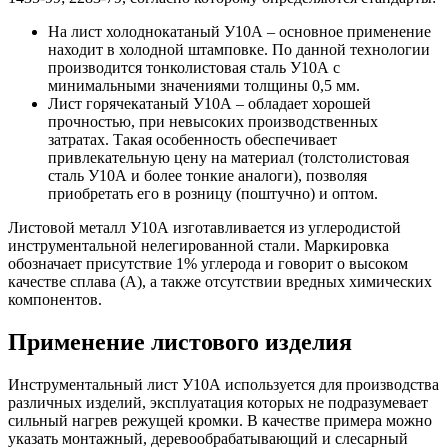
На лист холоднокатаный У10А – основное применение
находит в холодной штамповке. По данной технологии
производится тонколистовая сталь У10А с
минимальными значениями толщины 0,5 мм.
Лист горячекатаный У10А – обладает хорошей
прочностью, при невысоких производственных
затратах. Такая особенность обеспечивает
привлекательную цену на материал (толстолистовая
сталь У10А и более тонкие аналоги), позволяя
приобретать его в розницу (поштучно) и оптом.
Листовой металл У10А изготавливается из углеродистой
инструментальной нелегированной стали. Маркировка
обозначает присутствие 1% углерода и говорит о высоком
качестве сплава (А), а также отсутствии вредных химических
компонентов.
Применение листового изделия
Инструментальный лист У10А используется для производства
различных изделий, эксплуатация которых не подразумевает
сильный нагрев режущей кромки. В качестве примера можно
указать монтажный, деревообрабатывающий и слесарный