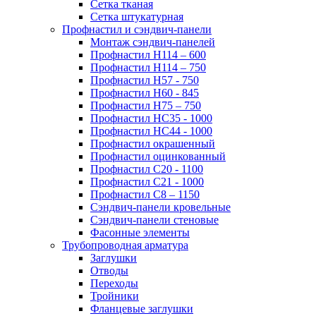
Сетка тканая
Сетка штукатурная
Профнастил и сэндвич-панели
Монтаж сэндвич-панелей
Профнастил Н114 – 600
Профнастил Н114 – 750
Профнастил Н57 - 750
Профнастил Н60 - 845
Профнастил Н75 – 750
Профнастил НС35 - 1000
Профнастил НС44 - 1000
Профнастил окрашенный
Профнастил оцинкованный
Профнастил С20 - 1100
Профнастил С21 - 1000
Профнастил С8 – 1150
Сэндвич-панели кровельные
Сэндвич-панели стеновые
Фасонные элементы
Трубопроводная арматура
Заглушки
Отводы
Переходы
Тройники
Фланцевые заглушки