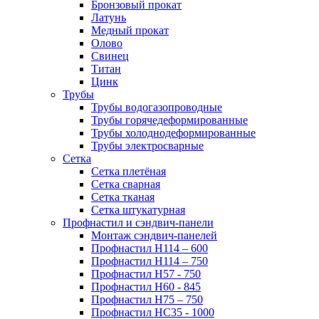
Бронзовый прокат
Латунь
Медный прокат
Олово
Свинец
Титан
Цинк
Трубы
Трубы водогазопроводные
Трубы горячедеформированные
Трубы холоднодеформированные
Трубы электросварные
Сетка
Сетка плетёная
Сетка сварная
Сетка тканая
Сетка штукатурная
Профнастил и сэндвич-панели
Монтаж сэндвич-панелей
Профнастил Н114 – 600
Профнастил Н114 – 750
Профнастил Н57 - 750
Профнастил Н60 - 845
Профнастил Н75 – 750
Профнастил НС35 - 1000