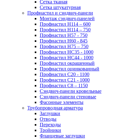
Сетка тканая
Сетка штукатурная
Профнастил и сэндвич-панели
Монтаж сэндвич-панелей
Профнастил Н114 – 600
Профнастил Н114 – 750
Профнастил Н57 - 750
Профнастил Н60 - 845
Профнастил Н75 – 750
Профнастил НС35 - 1000
Профнастил НС44 - 1000
Профнастил окрашенный
Профнастил оцинкованный
Профнастил С20 - 1100
Профнастил С21 - 1000
Профнастил С8 – 1150
Сэндвич-панели кровельные
Сэндвич-панели стеновые
Фасонные элементы
Трубопроводная арматура
Заглушки
Отводы
Переходы
Тройники
Фланцевые заглушки