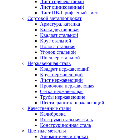
Лист горячекатаный
Лист оцинкованный
Лист ПВЛ, рифленый лист
Сортовой металлопрокат
Арматура, катанка
Балка двутавровая
Квадрат стальной
Круг стальной
Полоса стальная
Уголок стальной
Швеллер стальной
Нержавеющая сталь
Квадрат нержавеющий
Круг нержавеющий
Лист нержавеющий
Проволока нержавеющая
Сетка нержавеющая
Трубы нержавеющие
Шестигранник нержавеющий
Качественные стали
Калибровка
Инструментальная сталь
Конструкционная сталь
Цветные металлы
Алюминиевый прокат