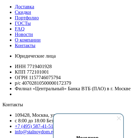
Доставка
Скидки
Портфолио
ГОСТы
FAQ
Новости
О компании
Контакты
Юридические лица
ИНН 7719401928
КПП 772101001
ОГРН 1157746075794
р/с 40702810500000172379
Филиал «Центральный» Банка ВТБ (ПАО) в г. Москве
Контакты
109428, Москва, ул.Стахановская, д.19/54, оф.13
c 8:00 до 18:00 Без выходных
+7 (495) 587-41-51
info@stalnoydom.ru
Менеджер