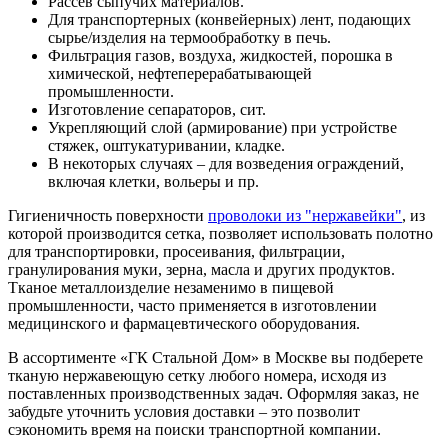
Рассев сыпучих материалов.
Для транспортерных (конвейерных) лент, подающих
сырье/изделия на термообработку в печь.
Фильтрация газов, воздуха, жидкостей, порошка в
химической, нефтеперерабатывающей
промышленности.
Изготовление сепараторов, сит.
Укрепляющий слой (армирование) при устройстве
стяжек, оштукатуривании, кладке.
В некоторых случаях – для возведения ограждений,
включая клетки, вольеры и пр.
Гигиеничность поверхности
проволоки из "нержавейки"
, из
которой производится сетка, позволяет использовать полотно
для транспортировки, просеивания, фильтрации,
гранулирования муки, зерна, масла и других продуктов.
Тканое металлоизделие незаменимо в пищевой
промышленности, часто применяется в изготовлении
медицинского и фармацевтического оборудования.
В ассортименте «ГК Стальной Дом» в Москве вы подберете
тканую нержавеющую сетку любого номера, исходя из
поставленных производственных задач. Оформляя заказ, не
забудьте уточнить условия доставки – это позволит
сэкономить время на поиски транспортной компании.