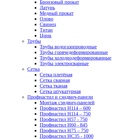
Бронзовый прокат
Латунь
Медный прокат
Олово
Свинец
Титан
Цинк
Трубы
Трубы водогазопроводные
Трубы горячедеформированные
Трубы холоднодеформированные
Трубы электросварные
Сетка
Сетка плетёная
Сетка сварная
Сетка тканая
Сетка штукатурная
Профнастил и сэндвич-панели
Монтаж сэндвич-панелей
Профнастил Н114 – 600
Профнастил Н114 – 750
Профнастил Н57 - 750
Профнастил Н60 - 845
Профнастил Н75 – 750
Профнастил НС35 - 1000