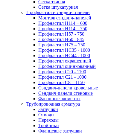
Сетка тканая
Сетка штукатурная
Профнастил и сэндвич-панели
Монтаж сэндвич-панелей
Профнастил Н114 – 600
Профнастил Н114 – 750
Профнастил Н57 - 750
Профнастил Н60 - 845
Профнастил Н75 – 750
Профнастил НС35 - 1000
Профнастил НС44 - 1000
Профнастил окрашенный
Профнастил оцинкованный
Профнастил С20 - 1100
Профнастил С21 - 1000
Профнастил С8 – 1150
Сэндвич-панели кровельные
Сэндвич-панели стеновые
Фасонные элементы
Трубопроводная арматура
Заглушки
Отводы
Переходы
Тройники
Фланцевые заглушки