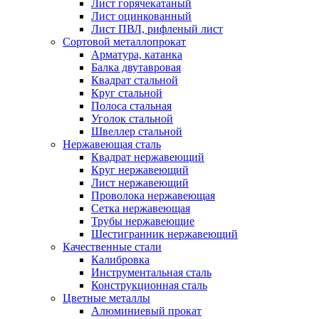
Лист горячекатаный
Лист оцинкованный
Лист ПВЛ, рифленый лист
Сортовой металлопрокат
Арматура, катанка
Балка двутавровая
Квадрат стальной
Круг стальной
Полоса стальная
Уголок стальной
Швеллер стальной
Нержавеющая сталь
Квадрат нержавеющий
Круг нержавеющий
Лист нержавеющий
Проволока нержавеющая
Сетка нержавеющая
Трубы нержавеющие
Шестигранник нержавеющий
Качественные стали
Калибровка
Инструментальная сталь
Конструкционная сталь
Цветные металлы
Алюминиевый прокат