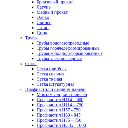
Бронзовый прокат
Латунь
Медный прокат
Олово
Свинец
Титан
Цинк
Трубы
Трубы водогазопроводные
Трубы горячедеформированные
Трубы холоднодеформированные
Трубы электросварные
Сетка
Сетка плетёная
Сетка сварная
Сетка тканая
Сетка штукатурная
Профнастил и сэндвич-панели
Монтаж сэндвич-панелей
Профнастил Н114 – 600
Профнастил Н114 – 750
Профнастил Н57 - 750
Профнастил Н60 - 845
Профнастил Н75 – 750
Профнастил НС35 - 1000