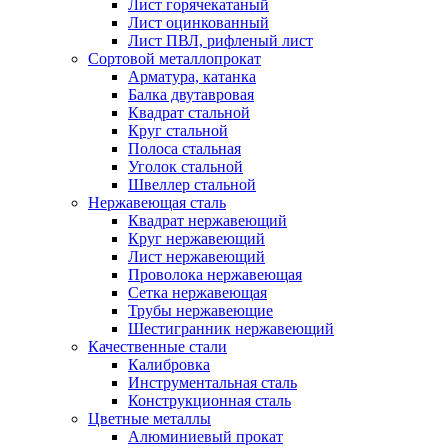
Лист горячекатаный
Лист оцинкованный
Лист ПВЛ, рифленый лист
Сортовой металлопрокат
Арматура, катанка
Балка двутавровая
Квадрат стальной
Круг стальной
Полоса стальная
Уголок стальной
Швеллер стальной
Нержавеющая сталь
Квадрат нержавеющий
Круг нержавеющий
Лист нержавеющий
Проволока нержавеющая
Сетка нержавеющая
Трубы нержавеющие
Шестигранник нержавеющий
Качественные стали
Калибровка
Инструментальная сталь
Конструкционная сталь
Цветные металлы
Алюминиевый прокат