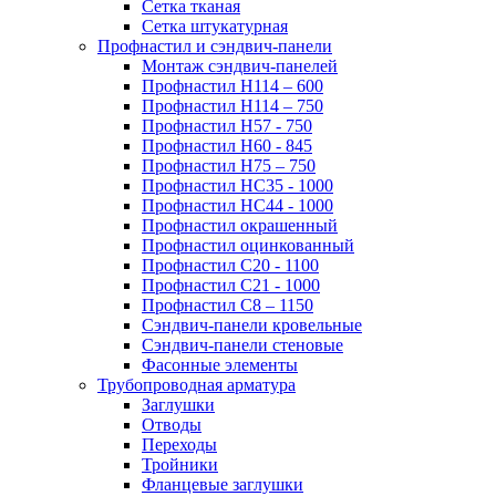
Сетка тканая
Сетка штукатурная
Профнастил и сэндвич-панели
Монтаж сэндвич-панелей
Профнастил Н114 – 600
Профнастил Н114 – 750
Профнастил Н57 - 750
Профнастил Н60 - 845
Профнастил Н75 – 750
Профнастил НС35 - 1000
Профнастил НС44 - 1000
Профнастил окрашенный
Профнастил оцинкованный
Профнастил С20 - 1100
Профнастил С21 - 1000
Профнастил С8 – 1150
Сэндвич-панели кровельные
Сэндвич-панели стеновые
Фасонные элементы
Трубопроводная арматура
Заглушки
Отводы
Переходы
Тройники
Фланцевые заглушки