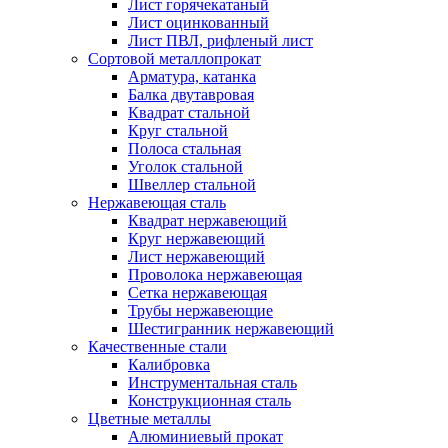
Лист горячекатаный
Лист оцинкованный
Лист ПВЛ, рифленый лист
Сортовой металлопрокат
Арматура, катанка
Балка двутавровая
Квадрат стальной
Круг стальной
Полоса стальная
Уголок стальной
Швеллер стальной
Нержавеющая сталь
Квадрат нержавеющий
Круг нержавеющий
Лист нержавеющий
Проволока нержавеющая
Сетка нержавеющая
Трубы нержавеющие
Шестигранник нержавеющий
Качественные стали
Калибровка
Инструментальная сталь
Конструкционная сталь
Цветные металлы
Алюминиевый прокат