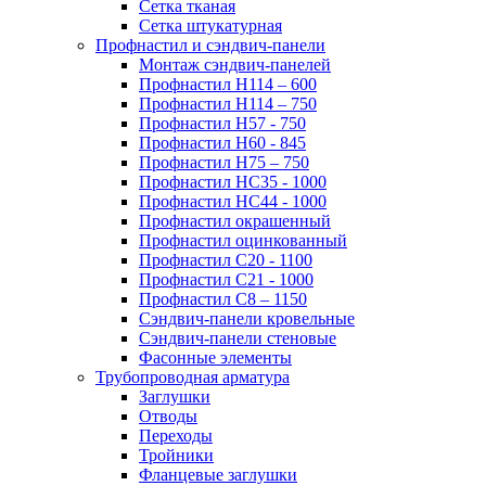
Сетка тканая
Сетка штукатурная
Профнастил и сэндвич-панели
Монтаж сэндвич-панелей
Профнастил Н114 – 600
Профнастил Н114 – 750
Профнастил Н57 - 750
Профнастил Н60 - 845
Профнастил Н75 – 750
Профнастил НС35 - 1000
Профнастил НС44 - 1000
Профнастил окрашенный
Профнастил оцинкованный
Профнастил С20 - 1100
Профнастил С21 - 1000
Профнастил С8 – 1150
Сэндвич-панели кровельные
Сэндвич-панели стеновые
Фасонные элементы
Трубопроводная арматура
Заглушки
Отводы
Переходы
Тройники
Фланцевые заглушки