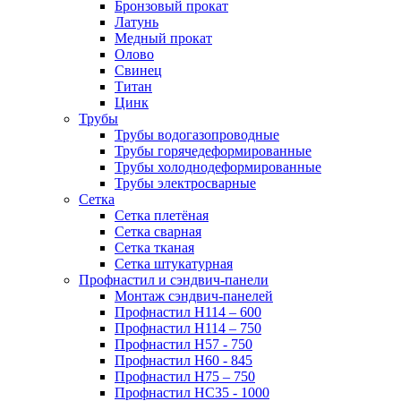
Бронзовый прокат
Латунь
Медный прокат
Олово
Свинец
Титан
Цинк
Трубы
Трубы водогазопроводные
Трубы горячедеформированные
Трубы холоднодеформированные
Трубы электросварные
Сетка
Сетка плетёная
Сетка сварная
Сетка тканая
Сетка штукатурная
Профнастил и сэндвич-панели
Монтаж сэндвич-панелей
Профнастил Н114 – 600
Профнастил Н114 – 750
Профнастил Н57 - 750
Профнастил Н60 - 845
Профнастил Н75 – 750
Профнастил НС35 - 1000