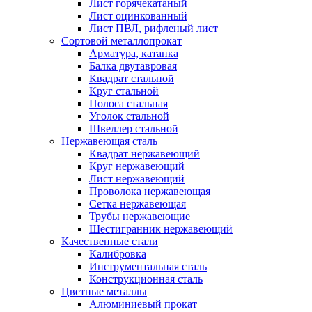
Лист горячекатаный
Лист оцинкованный
Лист ПВЛ, рифленый лист
Сортовой металлопрокат
Арматура, катанка
Балка двутавровая
Квадрат стальной
Круг стальной
Полоса стальная
Уголок стальной
Швеллер стальной
Нержавеющая сталь
Квадрат нержавеющий
Круг нержавеющий
Лист нержавеющий
Проволока нержавеющая
Сетка нержавеющая
Трубы нержавеющие
Шестигранник нержавеющий
Качественные стали
Калибровка
Инструментальная сталь
Конструкционная сталь
Цветные металлы
Алюминиевый прокат