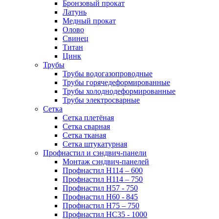
Бронзовый прокат
Латунь
Медный прокат
Олово
Свинец
Титан
Цинк
Трубы
Трубы водогазопроводные
Трубы горячедеформированные
Трубы холоднодеформированные
Трубы электросварные
Сетка
Сетка плетёная
Сетка сварная
Сетка тканая
Сетка штукатурная
Профнастил и сэндвич-панели
Монтаж сэндвич-панелей
Профнастил Н114 – 600
Профнастил Н114 – 750
Профнастил Н57 - 750
Профнастил Н60 - 845
Профнастил Н75 – 750
Профнастил НС35 - 1000