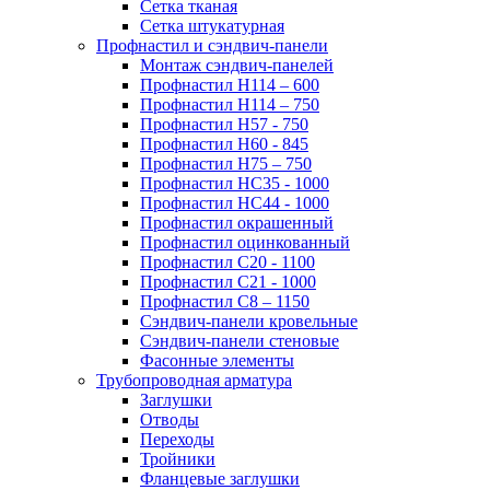
Сетка тканая
Сетка штукатурная
Профнастил и сэндвич-панели
Монтаж сэндвич-панелей
Профнастил Н114 – 600
Профнастил Н114 – 750
Профнастил Н57 - 750
Профнастил Н60 - 845
Профнастил Н75 – 750
Профнастил НС35 - 1000
Профнастил НС44 - 1000
Профнастил окрашенный
Профнастил оцинкованный
Профнастил С20 - 1100
Профнастил С21 - 1000
Профнастил С8 – 1150
Сэндвич-панели кровельные
Сэндвич-панели стеновые
Фасонные элементы
Трубопроводная арматура
Заглушки
Отводы
Переходы
Тройники
Фланцевые заглушки