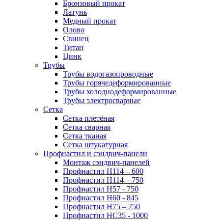
Бронзовый прокат
Латунь
Медный прокат
Олово
Свинец
Титан
Цинк
Трубы
Трубы водогазопроводные
Трубы горячедеформированные
Трубы холоднодеформированные
Трубы электросварные
Сетка
Сетка плетёная
Сетка сварная
Сетка тканая
Сетка штукатурная
Профнастил и сэндвич-панели
Монтаж сэндвич-панелей
Профнастил Н114 – 600
Профнастил Н114 – 750
Профнастил Н57 - 750
Профнастил Н60 - 845
Профнастил Н75 – 750
Профнастил НС35 - 1000