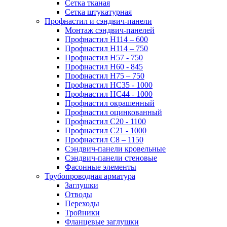
Сетка тканая
Сетка штукатурная
Профнастил и сэндвич-панели
Монтаж сэндвич-панелей
Профнастил Н114 – 600
Профнастил Н114 – 750
Профнастил Н57 - 750
Профнастил Н60 - 845
Профнастил Н75 – 750
Профнастил НС35 - 1000
Профнастил НС44 - 1000
Профнастил окрашенный
Профнастил оцинкованный
Профнастил С20 - 1100
Профнастил С21 - 1000
Профнастил С8 – 1150
Сэндвич-панели кровельные
Сэндвич-панели стеновые
Фасонные элементы
Трубопроводная арматура
Заглушки
Отводы
Переходы
Тройники
Фланцевые заглушки