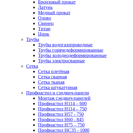
Бронзовый прокат
Латунь
Медный прокат
Олово
Свинец
Титан
Цинк
Трубы
Трубы водогазопроводные
Трубы горячедеформированные
Трубы холоднодеформированные
Трубы электросварные
Сетка
Сетка плетёная
Сетка сварная
Сетка тканая
Сетка штукатурная
Профнастил и сэндвич-панели
Монтаж сэндвич-панелей
Профнастил Н114 – 600
Профнастил Н114 – 750
Профнастил Н57 - 750
Профнастил Н60 - 845
Профнастил Н75 – 750
Профнастил НС35 - 1000