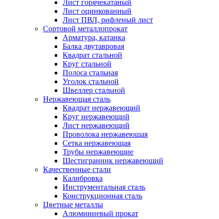
Лист горячекатаный
Лист оцинкованный
Лист ПВЛ, рифленый лист
Сортовой металлопрокат
Арматура, катанка
Балка двутавровая
Квадрат стальной
Круг стальной
Полоса стальная
Уголок стальной
Швеллер стальной
Нержавеющая сталь
Квадрат нержавеющий
Круг нержавеющий
Лист нержавеющий
Проволока нержавеющая
Сетка нержавеющая
Трубы нержавеющие
Шестигранник нержавеющий
Качественные стали
Калибровка
Инструментальная сталь
Конструкционная сталь
Цветные металлы
Алюминиевый прокат