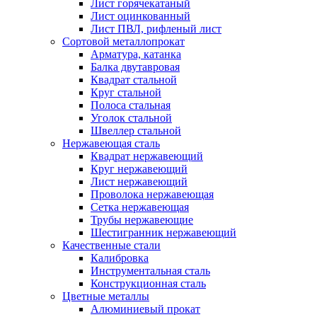
Лист горячекатаный
Лист оцинкованный
Лист ПВЛ, рифленый лист
Сортовой металлопрокат
Арматура, катанка
Балка двутавровая
Квадрат стальной
Круг стальной
Полоса стальная
Уголок стальной
Швеллер стальной
Нержавеющая сталь
Квадрат нержавеющий
Круг нержавеющий
Лист нержавеющий
Проволока нержавеющая
Сетка нержавеющая
Трубы нержавеющие
Шестигранник нержавеющий
Качественные стали
Калибровка
Инструментальная сталь
Конструкционная сталь
Цветные металлы
Алюминиевый прокат