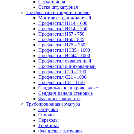
Сетка тканая
Сетка штукатурная
Профнастил и сэндвич-панели
Монтаж сэндвич-панелей
Профнастил Н114 – 600
Профнастил Н114 – 750
Профнастил Н57 - 750
Профнастил Н60 - 845
Профнастил Н75 – 750
Профнастил НС35 - 1000
Профнастил НС44 - 1000
Профнастил окрашенный
Профнастил оцинкованный
Профнастил С20 - 1100
Профнастил С21 - 1000
Профнастил С8 – 1150
Сэндвич-панели кровельные
Сэндвич-панели стеновые
Фасонные элементы
Трубопроводная арматура
Заглушки
Отводы
Переходы
Тройники
Фланцевые заглушки