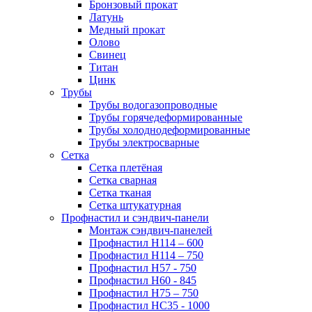
Бронзовый прокат
Латунь
Медный прокат
Олово
Свинец
Титан
Цинк
Трубы
Трубы водогазопроводные
Трубы горячедеформированные
Трубы холоднодеформированные
Трубы электросварные
Сетка
Сетка плетёная
Сетка сварная
Сетка тканая
Сетка штукатурная
Профнастил и сэндвич-панели
Монтаж сэндвич-панелей
Профнастил Н114 – 600
Профнастил Н114 – 750
Профнастил Н57 - 750
Профнастил Н60 - 845
Профнастил Н75 – 750
Профнастил НС35 - 1000