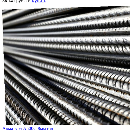
36 741
руб./кг.
Купить
Арматура А500С 8мм н\д