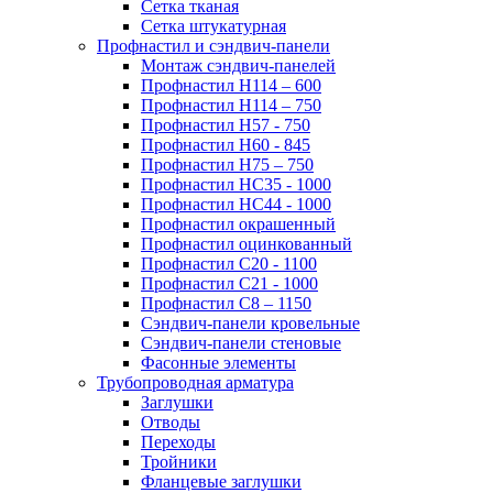
Сетка тканая
Сетка штукатурная
Профнастил и сэндвич-панели
Монтаж сэндвич-панелей
Профнастил Н114 – 600
Профнастил Н114 – 750
Профнастил Н57 - 750
Профнастил Н60 - 845
Профнастил Н75 – 750
Профнастил НС35 - 1000
Профнастил НС44 - 1000
Профнастил окрашенный
Профнастил оцинкованный
Профнастил С20 - 1100
Профнастил С21 - 1000
Профнастил С8 – 1150
Сэндвич-панели кровельные
Сэндвич-панели стеновые
Фасонные элементы
Трубопроводная арматура
Заглушки
Отводы
Переходы
Тройники
Фланцевые заглушки