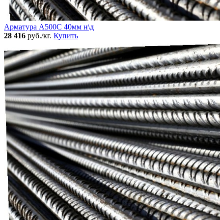
Арматура А500С 40мм н\д
28 416
руб./кг.
Купить