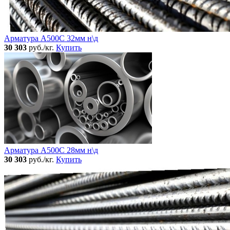
Арматура А500С 32мм н\д
30 303
руб./кг.
Купить
Арматура А500С 28мм н\д
30 303
руб./кг.
Купить