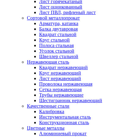
Лист горячекатаный
Лист оцинкованный
Лист ПВЛ, рифленый лист
Сортовой металлопрокат
Арматура, катанка
Балка двутавровая
Квадрат стальной
Круг стальной
Полоса стальная
Уголок стальной
Швеллер стальной
Нержавеющая сталь
Квадрат нержавеющий
Круг нержавеющий
Лист нержавеющий
Проволока нержавеющая
Сетка нержавеющая
Трубы нержавеющие
Шестигранник нержавеющий
Качественные стали
Калибровка
Инструментальная сталь
Конструкционная сталь
Цветные металлы
Алюминиевый прокат