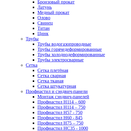
Бронзовый прокат
Латунь
Медный прокат
Олово
Свинец
Титан
Цинк
Трубы
Трубы водогазопроводные
Трубы горячедеформированные
Трубы холоднодеформированные
Трубы электросварные
Сетка
Сетка плетёная
Сетка сварная
Сетка тканая
Сетка штукатурная
Профнастил и сэндвич-панели
Монтаж сэндвич-панелей
Профнастил Н114 – 600
Профнастил Н114 – 750
Профнастил Н57 - 750
Профнастил Н60 - 845
Профнастил Н75 – 750
Профнастил НС35 - 1000