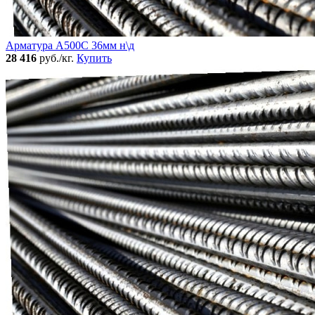
Арматура А500С 36мм н\д
28 416
руб./кг.
Купить