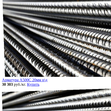
Арматура А500С 20мм н\д
30 303
руб./кг.
Купить