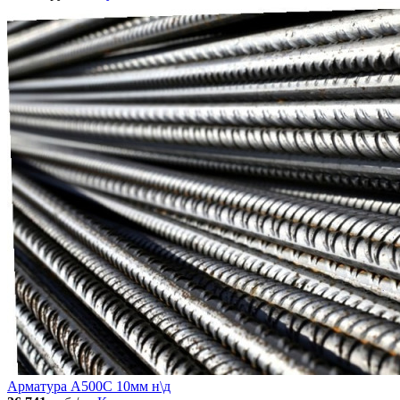
Арматура А500С 10мм н\д