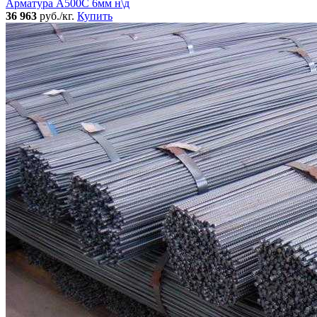
Арматура А500С 6мм н\д
36 963
руб./кг.
Купить