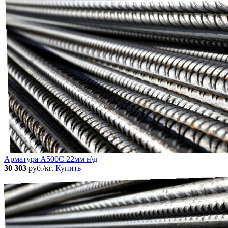
Арматура А500С 22мм н\д
30 303
руб./кг.
Купить