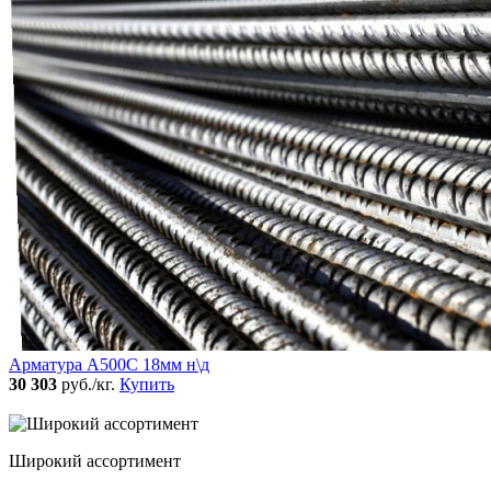
Арматура А500С 18мм н\д
30 303
руб./кг.
Купить
Широкий ассортимент