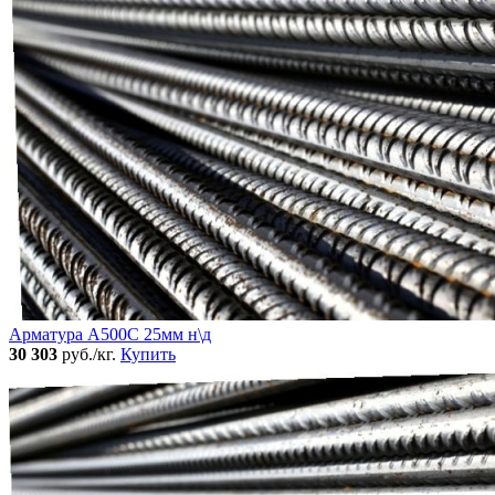
Арматура А500С 25мм н\д
30 303
руб./кг.
Купить