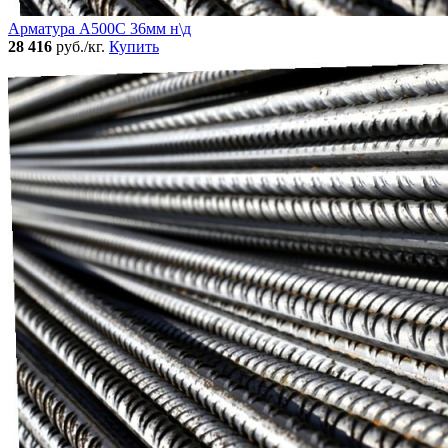
Арматура А500С 36мм н\д
28 416
руб./кг.
Купить