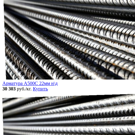
Арматура А500С 22мм н\д
30 303
руб./кг.
Купить