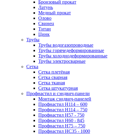
Бронзовый прокат
Латунь
Медный прокат
Олово
Свинец
Титан
Цинк
Трубы
Трубы водогазопроводные
Трубы горячедеформированные
Трубы холоднодеформированные
Трубы электросварные
Сетка
Сетка плетёная
Сетка сварная
Сетка тканая
Сетка штукатурная
Профнастил и сэндвич-панели
Монтаж сэндвич-панелей
Профнастил Н114 – 600
Профнастил Н114 – 750
Профнастил Н57 - 750
Профнастил Н60 - 845
Профнастил Н75 – 750
Профнастил НС35 - 1000