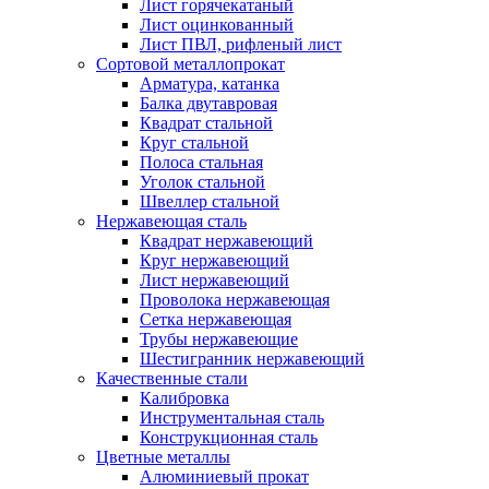
Лист горячекатаный
Лист оцинкованный
Лист ПВЛ, рифленый лист
Сортовой металлопрокат
Арматура, катанка
Балка двутавровая
Квадрат стальной
Круг стальной
Полоса стальная
Уголок стальной
Швеллер стальной
Нержавеющая сталь
Квадрат нержавеющий
Круг нержавеющий
Лист нержавеющий
Проволока нержавеющая
Сетка нержавеющая
Трубы нержавеющие
Шестигранник нержавеющий
Качественные стали
Калибровка
Инструментальная сталь
Конструкционная сталь
Цветные металлы
Алюминиевый прокат