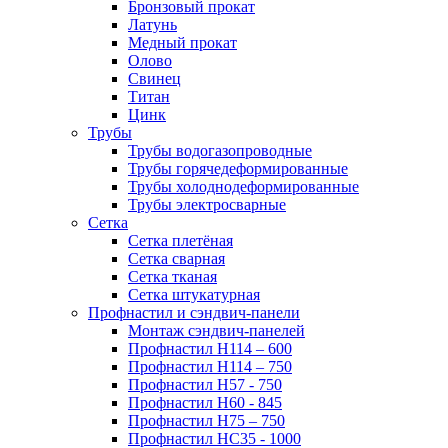
Бронзовый прокат
Латунь
Медный прокат
Олово
Свинец
Титан
Цинк
Трубы
Трубы водогазопроводные
Трубы горячедеформированные
Трубы холоднодеформированные
Трубы электросварные
Сетка
Сетка плетёная
Сетка сварная
Сетка тканая
Сетка штукатурная
Профнастил и сэндвич-панели
Монтаж сэндвич-панелей
Профнастил Н114 – 600
Профнастил Н114 – 750
Профнастил Н57 - 750
Профнастил Н60 - 845
Профнастил Н75 – 750
Профнастил НС35 - 1000