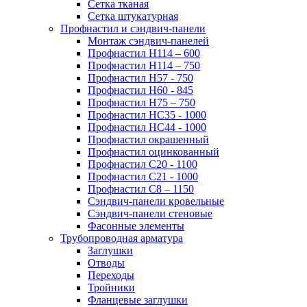
Сетка тканая
Сетка штукатурная
Профнастил и сэндвич-панели
Монтаж сэндвич-панелей
Профнастил Н114 – 600
Профнастил Н114 – 750
Профнастил Н57 - 750
Профнастил Н60 - 845
Профнастил Н75 – 750
Профнастил НС35 - 1000
Профнастил НС44 - 1000
Профнастил окрашенный
Профнастил оцинкованный
Профнастил С20 - 1100
Профнастил С21 - 1000
Профнастил С8 – 1150
Сэндвич-панели кровельные
Сэндвич-панели стеновые
Фасонные элементы
Трубопроводная арматура
Заглушки
Отводы
Переходы
Тройники
Фланцевые заглушки