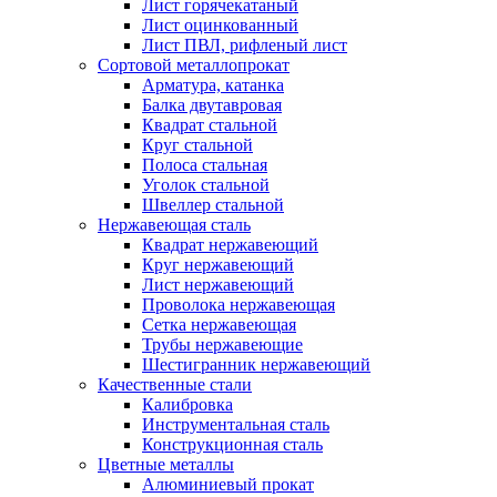
Лист горячекатаный
Лист оцинкованный
Лист ПВЛ, рифленый лист
Сортовой металлопрокат
Арматура, катанка
Балка двутавровая
Квадрат стальной
Круг стальной
Полоса стальная
Уголок стальной
Швеллер стальной
Нержавеющая сталь
Квадрат нержавеющий
Круг нержавеющий
Лист нержавеющий
Проволока нержавеющая
Сетка нержавеющая
Трубы нержавеющие
Шестигранник нержавеющий
Качественные стали
Калибровка
Инструментальная сталь
Конструкционная сталь
Цветные металлы
Алюминиевый прокат