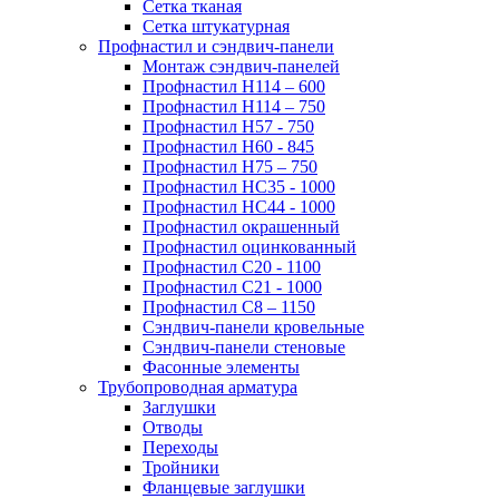
Сетка тканая
Сетка штукатурная
Профнастил и сэндвич-панели
Монтаж сэндвич-панелей
Профнастил Н114 – 600
Профнастил Н114 – 750
Профнастил Н57 - 750
Профнастил Н60 - 845
Профнастил Н75 – 750
Профнастил НС35 - 1000
Профнастил НС44 - 1000
Профнастил окрашенный
Профнастил оцинкованный
Профнастил С20 - 1100
Профнастил С21 - 1000
Профнастил С8 – 1150
Сэндвич-панели кровельные
Сэндвич-панели стеновые
Фасонные элементы
Трубопроводная арматура
Заглушки
Отводы
Переходы
Тройники
Фланцевые заглушки