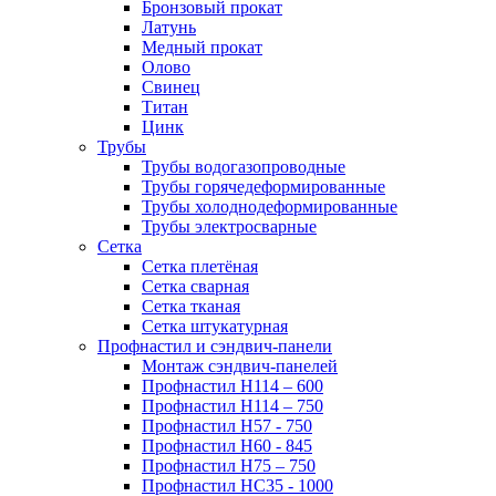
Бронзовый прокат
Латунь
Медный прокат
Олово
Свинец
Титан
Цинк
Трубы
Трубы водогазопроводные
Трубы горячедеформированные
Трубы холоднодеформированные
Трубы электросварные
Сетка
Сетка плетёная
Сетка сварная
Сетка тканая
Сетка штукатурная
Профнастил и сэндвич-панели
Монтаж сэндвич-панелей
Профнастил Н114 – 600
Профнастил Н114 – 750
Профнастил Н57 - 750
Профнастил Н60 - 845
Профнастил Н75 – 750
Профнастил НС35 - 1000