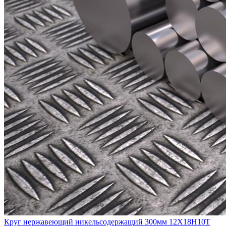
Круг нержавеющий никельсодержащий 300мм 12Х18Н10Т