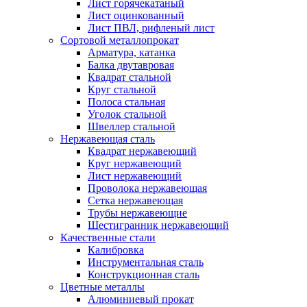
Лист горячекатаный
Лист оцинкованный
Лист ПВЛ, рифленый лист
Сортовой металлопрокат
Арматура, катанка
Балка двутавровая
Квадрат стальной
Круг стальной
Полоса стальная
Уголок стальной
Швеллер стальной
Нержавеющая сталь
Квадрат нержавеющий
Круг нержавеющий
Лист нержавеющий
Проволока нержавеющая
Сетка нержавеющая
Трубы нержавеющие
Шестигранник нержавеющий
Качественные стали
Калибровка
Инструментальная сталь
Конструкционная сталь
Цветные металлы
Алюминиевый прокат