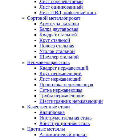
Лист горячекатаный
Лист оцинкованный
Лист ПВЛ, рифленый лист
Сортовой металлопрокат
Арматура, катанка
Балка двутавровая
Квадрат стальной
Круг стальной
Полоса стальная
Уголок стальной
Швеллер стальной
Нержавеющая сталь
Квадрат нержавеющий
Круг нержавеющий
Лист нержавеющий
Проволока нержавеющая
Сетка нержавеющая
Трубы нержавеющие
Шестигранник нержавеющий
Качественные стали
Калибровка
Инструментальная сталь
Конструкционная сталь
Цветные металлы
Алюминиевый прокат