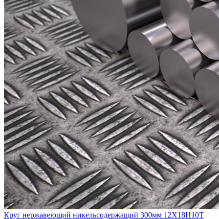
Круг нержавеющий никельсодержащий 300мм 12Х18Н10Т