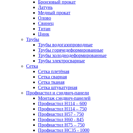
Бронзовый прокат
Латунь
Медный прокат
Олово
Свинец
Титан
Цинк
Трубы
Трубы водогазопроводные
Трубы горячедеформированные
Трубы холоднодеформированные
Трубы электросварные
Сетка
Сетка плетёная
Сетка сварная
Сетка тканая
Сетка штукатурная
Профнастил и сэндвич-панели
Монтаж сэндвич-панелей
Профнастил Н114 – 600
Профнастил Н114 – 750
Профнастил Н57 - 750
Профнастил Н60 - 845
Профнастил Н75 – 750
Профнастил НС35 - 1000