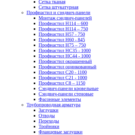
Сетка тканая
Сетка штукатурная
Профнастил и сэндвич-панели
Монтаж сэндвич-панелей
Профнастил Н114 – 600
Профнастил Н114 – 750
Профнастил Н57 - 750
Профнастил Н60 - 845
Профнастил Н75 – 750
Профнастил НС35 - 1000
Профнастил НС44 - 1000
Профнастил окрашенный
Профнастил оцинкованный
Профнастил С20 - 1100
Профнастил С21 - 1000
Профнастил С8 – 1150
Сэндвич-панели кровельные
Сэндвич-панели стеновые
Фасонные элементы
Трубопроводная арматура
Заглушки
Отводы
Переходы
Тройники
Фланцевые заглушки