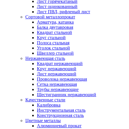
Лист горячекатаный
Лист оцинкованный
Лист ПВЛ, рифленый лист
Сортовой металлопрокат
Арматура, катанка
Балка двутавровая
Квадрат стальной
Круг стальной
Полоса стальная
Уголок стальной
Швеллер стальной
Нержавеющая сталь
Квадрат нержавеющий
Круг нержавеющий
Лист нержавеющий
Проволока нержавеющая
Сетка нержавеющая
Трубы нержавеющие
Шестигранник нержавеющий
Качественные стали
Калибровка
Инструментальная сталь
Конструкционная сталь
Цветные металлы
Алюминиевый прокат