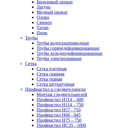
Бронзовый прокат
Латунь
Медный прокат
Олово
Свинец
Титан
Цинк
Трубы
Трубы водогазопроводные
Трубы горячедеформированные
Трубы холоднодеформированные
Трубы электросварные
Сетка
Сетка плетёная
Сетка сварная
Сетка тканая
Сетка штукатурная
Профнастил и сэндвич-панели
Монтаж сэндвич-панелей
Профнастил Н114 – 600
Профнастил Н114 – 750
Профнастил Н57 - 750
Профнастил Н60 - 845
Профнастил Н75 – 750
Профнастил НС35 - 1000