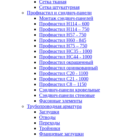
Сетка тканая
Сетка штукатурная
Профнастил и сэндвич-панели
Монтаж сэндвич-панелей
Профнастил Н114 – 600
Профнастил Н114 – 750
Профнастил Н57 - 750
Профнастил Н60 - 845
Профнастил Н75 – 750
Профнастил НС35 - 1000
Профнастил НС44 - 1000
Профнастил окрашенный
Профнастил оцинкованный
Профнастил С20 - 1100
Профнастил С21 - 1000
Профнастил С8 – 1150
Сэндвич-панели кровельные
Сэндвич-панели стеновые
Фасонные элементы
Трубопроводная арматура
Заглушки
Отводы
Переходы
Тройники
Фланцевые заглушки