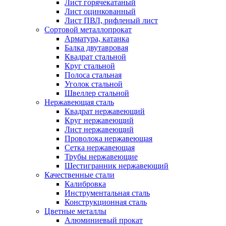
Лист горячекатаный
Лист оцинкованный
Лист ПВЛ, рифленый лист
Сортовой металлопрокат
Арматура, катанка
Балка двутавровая
Квадрат стальной
Круг стальной
Полоса стальная
Уголок стальной
Швеллер стальной
Нержавеющая сталь
Квадрат нержавеющий
Круг нержавеющий
Лист нержавеющий
Проволока нержавеющая
Сетка нержавеющая
Трубы нержавеющие
Шестигранник нержавеющий
Качественные стали
Калибровка
Инструментальная сталь
Конструкционная сталь
Цветные металлы
Алюминиевый прокат