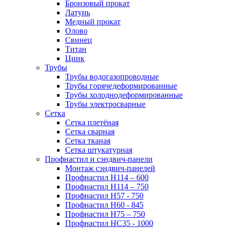
Бронзовый прокат
Латунь
Медный прокат
Олово
Свинец
Титан
Цинк
Трубы
Трубы водогазопроводные
Трубы горячедеформированные
Трубы холоднодеформированные
Трубы электросварные
Сетка
Сетка плетёная
Сетка сварная
Сетка тканая
Сетка штукатурная
Профнастил и сэндвич-панели
Монтаж сэндвич-панелей
Профнастил Н114 – 600
Профнастил Н114 – 750
Профнастил Н57 - 750
Профнастил Н60 - 845
Профнастил Н75 – 750
Профнастил НС35 - 1000